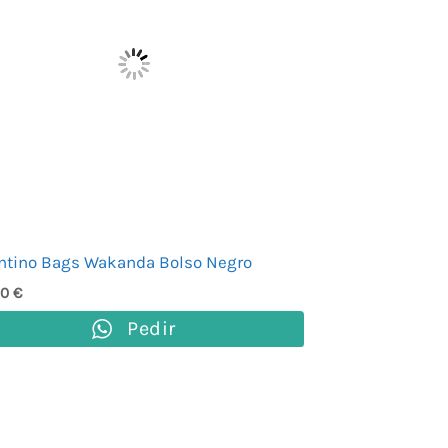
ntino Bags Wakanda Bolso Negro
00
€
Pedir