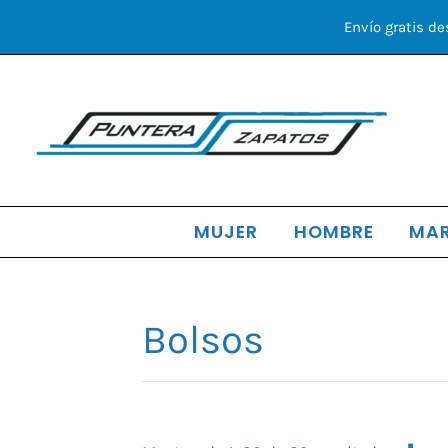
Ir
Envío gratis de
al
contenido
MUJER
HOMBRE
MA
Bolsos
Orden
por
los
último