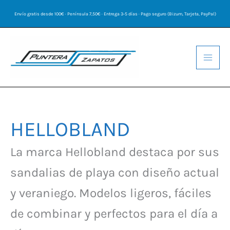
Ir
Envío gratis desde 100€ · Península 7,50€ · Entrega 3-5 días · Pago seguro (Bizum, Tarjeta, PayPal)
al
contenido
HELLOBLAND
Ordenado
por
los
La marca Hellobland destaca por sus
últimos
sandalias de playa con diseño actual
y veraniego. Modelos ligeros, fáciles
de combinar y perfectos para el día a