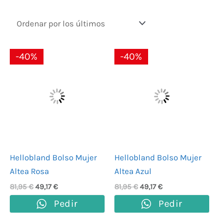
El
El
El
El
-40%
-40%
precio
precio
precio
precio
original
actual
original
actual
era:
es:
era:
es:
81,95 €.
49,17 €.
81,95 €.
49,17 €.
Hellobland Bolso Mujer
Hellobland Bolso Mujer
Altea Rosa
Altea Azul
81,95
€
49,17
€
81,95
€
49,17
€
Pedir
Pedir