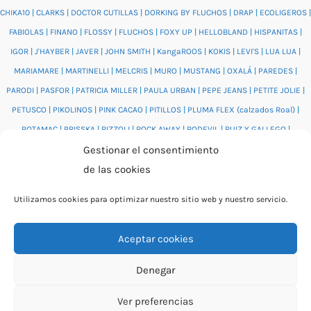
CHIKA10
|
CLARKS
|
DOCTOR CUTILLAS
|
DORKING BY FLUCHOS
|
DRAP
|
ECOLIGEROS
|
FABIOLAS
|
FINANO
|
FLOSSY
|
FLUCHOS
|
FOXY UP
|
HELLOBLAND
|
HISPANITAS
|
IGOR
|
J'HAYBER
|
JAVER
|
JOHN SMITH
|
KangaROOS
|
KOKIS
|
LEVI'S
|
LUA LUA
|
MARIAMARE
|
MARTINELLI
|
MELCRIS
|
MURO
|
MUSTANG
|
OXALÁ
|
PAREDES
|
PARODI
|
PASFOR
|
PATRICIA MILLER
|
PAULA URBAN
|
PEPE JEANS
|
PETITE JOLIE
|
PETUSCO
|
PIKOLINOS
|
PINK CACAO
|
PITILLOS
|
PLUMA FLEX (calzados Roal)
|
POTAMAC
|
PRISSKA
|
RIZZOLI
|
ROCK AWAY
|
RODEVIL
|
RUIZ Y GALLEGO
|
Gestionar el consentimiento
SALONISSIMOS
|
SALVI
|
SAM'S
|
VALENTINO BAGS
|
VIDORRETA
|
VUL.LADI
|
de las cookies
WONDERS
|
XTI
|
YUMAS
|
Utilizamos cookies para optimizar nuestro sitio web y nuestro servicio.
Aceptar cookies
© 2026 Catálogo online Puntera Zapatos · Calzado cómodo
Denegar
para mujer y hombre · O Rosal (Pontevedra)
Ver preferencias
By Rita García Gil