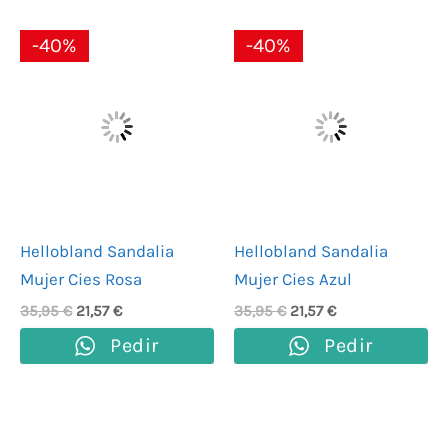
El
El
El
El
-40%
-40%
precio
precio
precio
precio
original
actual
original
actual
era:
es:
era:
es:
35,95 €.
21,57 €.
35,95 €.
21,57 €.
Hellobland Sandalia
Hellobland Sandalia
Mujer Cies Rosa
Mujer Cies Azul
35,95
€
21,57
€
35,95
€
21,57
€
Pedir
Pedir