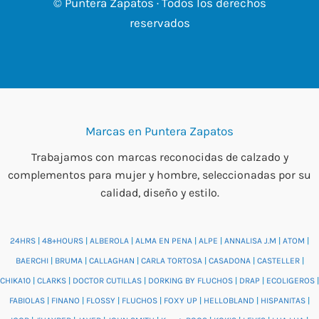
© Puntera Zapatos · Todos los derechos
reservados
Marcas en Puntera Zapatos
Trabajamos con marcas reconocidas de calzado y
complementos para mujer y hombre, seleccionadas por su
calidad, diseño y estilo.
24HRS
|
48+HOURS
|
ALBEROLA
|
ALMA EN PENA
|
ALPE
|
ANNALISA J.M
|
ATOM
|
BAERCHI
|
BRUMA
|
CALLAGHAN
|
CARLA TORTOSA
|
CASADONA
|
CASTELLER
|
CHIKA10
|
CLARKS
|
DOCTOR CUTILLAS
|
DORKING BY FLUCHOS
|
DRAP
|
ECOLIGEROS
|
FABIOLAS
|
FINANO
|
FLOSSY
|
FLUCHOS
|
FOXY UP
|
HELLOBLAND
|
HISPANITAS
|