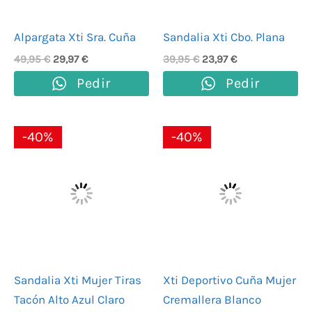
Alpargata Xti Sra. Cuña
Sandalia Xti Cbo. Plana
49,95
€
29,97
€
39,95
€
23,97
€
Pedir
Pedir
El
El
El
El
-40%
-40%
precio
precio
precio
precio
original
actual
original
actual
era:
es:
era:
es:
49,95 €.
29,97 €.
59,95 €.
35,97 €.
Sandalia Xti Mujer Tiras
Xti Deportivo Cuña Mujer
Tacón Alto Azul Claro
Cremallera Blanco