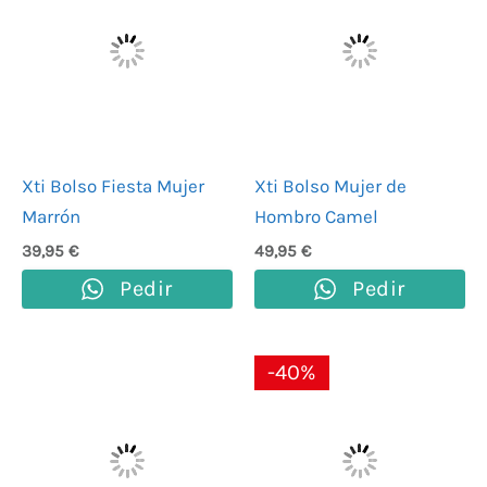
Xti Bolso Fiesta Mujer
Xti Bolso Mujer de
Marrón
Hombro Camel
39,95
€
49,95
€
Pedir
Pedir
El
El
El
El
-40%
precio
precio
precio
precio
original
actual
original
actual
era:
es:
era:
es:
49,95 €.
29,97 €.
29,95 €.
17,97 €.