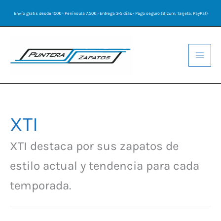
Ir
Envío gratis desde 100€ · Península 7,50€ · Entrega 3-5 días · Pago seguro (Bizum, Tarjeta, PayPal)
al
contenido
XTI
Ordenado
por
los
XTI destaca por sus zapatos de
últimos
estilo actual y tendencia para cada
temporada.