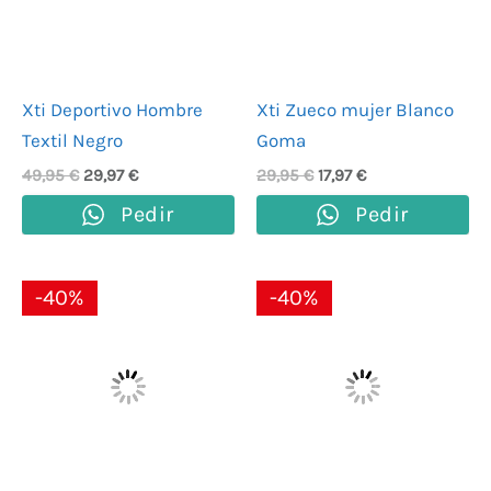
Xti Deportivo Hombre
Xti Zueco mujer Blanco
Textil Negro
Goma
49,95
€
29,97
€
29,95
€
17,97
€
Pedir
Pedir
El
El
El
El
-40%
-40%
precio
precio
precio
precio
original
actual
original
actual
era:
es:
era:
es:
49,95 €.
29,97 €.
39,95 €.
23,97 €.