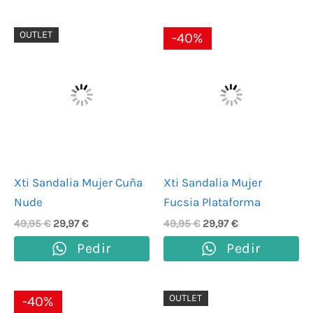
El
El
El
El
OUTLET
-40%
precio
precio
precio
precio
original
actual
original
actual
era:
es:
era:
es:
49,95 €.
29,97 €.
49,95 €.
29,97 €.
Xti Sandalia Mujer Cuña
Xti Sandalia Mujer
Nude
Fucsia Plataforma
49,95
€
29,97
€
49,95
€
29,97
€
Pedir
Pedir
El
El
El
El
OUTLET
-40%
precio
precio
precio
precio