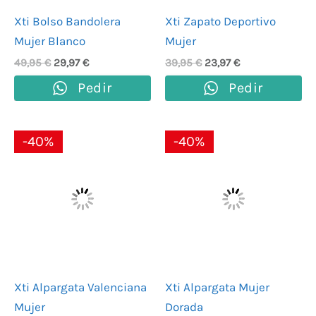
Xti Bolso Bandolera
Xti Zapato Deportivo
Mujer Blanco
Mujer
49,95
€
29,97
€
39,95
€
23,97
€
Pedir
Pedir
El
El
El
El
-40%
-40%
precio
precio
precio
precio
original
actual
original
actual
era:
es:
era:
es:
49,95 €.
29,97 €.
49,95 €.
29,97 €.
Xti Alpargata Valenciana
Xti Alpargata Mujer
Mujer
Dorada