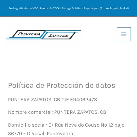
Ir
Envío gratis desde 100€ · Península 7,50€ · Entrega 3-5 días · Pago seguro (Bizum, Tarjeta, PayPal)
al
contenido
Política de Protección de datos
PUNTERA ZAPATOS, CB CIF E94062478
Nombre comercial: PUNTERA ZAPATOS, CB
Domicilio social: C/ Rúa Nova do Couso Nº 12 bajo,
36770 – O Rosal, Pontevedra