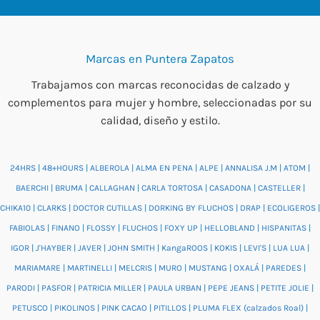
Marcas en Puntera Zapatos
Trabajamos con marcas reconocidas de calzado y
complementos para mujer y hombre, seleccionadas por su
calidad, diseño y estilo.
24HRS
|
48+HOURS
|
ALBEROLA
|
ALMA EN PENA
|
ALPE
|
ANNALISA J.M
|
ATOM
|
BAERCHI
|
BRUMA
|
CALLAGHAN
|
CARLA TORTOSA
|
CASADONA
|
CASTELLER
|
CHIKA10
|
CLARKS
|
DOCTOR CUTILLAS
|
DORKING BY FLUCHOS
|
DRAP
|
ECOLIGEROS
|
FABIOLAS
|
FINANO
|
FLOSSY
|
FLUCHOS
|
FOXY UP
|
HELLOBLAND
|
HISPANITAS
|
IGOR
|
J'HAYBER
|
JAVER
|
JOHN SMITH
|
KangaROOS
|
KOKIS
|
LEVI'S
|
LUA LUA
|
MARIAMARE
|
MARTINELLI
|
MELCRIS
|
MURO
|
MUSTANG
|
OXALÁ
|
PAREDES
|
PARODI
|
PASFOR
|
PATRICIA MILLER
|
PAULA URBAN
|
PEPE JEANS
|
PETITE JOLIE
|
PETUSCO
|
PIKOLINOS
|
PINK CACAO
|
PITILLOS
|
PLUMA FLEX (calzados Roal)
|