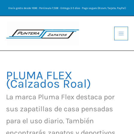
Ir
Envío gratis desde 100€ · Península 7,50€ · Entrega 3-5 días · Pago seguro (Bizum, Tarjeta, PayPal)
al
contenido
PLUMA FLEX
Ordenado
por
(calzados Roal)
los
últimos
La marca Pluma Flex destaca por
sus zapatillas de casa pensadas
para el uso diario. También
encontrarás zapatos y deportivos