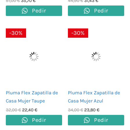
51,00
€
35,70
€
44,90
€
31,43
€
Pedir
Pedir
El
El
El
El
-30%
-30%
precio
precio
precio
precio
original
actual
original
actual
era:
es:
era:
es:
32,00 €.
22,40 €.
34,00 €.
23,80 €.
Pluma Flex Zapatilla de
Pluma Flex Zapatilla de
Casa Mujer Taupe
Casa Mujer Azul
32,00
€
22,40
€
34,00
€
23,80
€
Pedir
Pedir