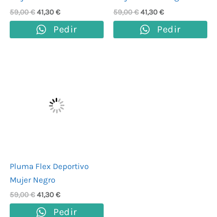
59,00
€
41,30
€
59,00
€
41,30
€
Pedir
Pedir
El
El
precio
precio
original
actual
era:
es:
59,00 €.
41,30 €.
Pluma Flex Deportivo
Mujer Negro
59,00
€
41,30
€
Pedir