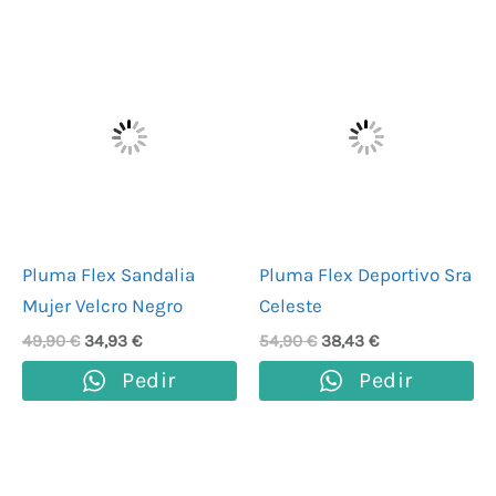
El
El
El
El
precio
precio
precio
precio
original
actual
original
actual
era:
es:
era:
es:
49,90 €.
34,93 €.
54,90 €.
38,43 €.
Pluma Flex Sandalia
Pluma Flex Deportivo Sra
Mujer Velcro Negro
Celeste
49,90
€
34,93
€
54,90
€
38,43
€
Pedir
Pedir
El
El
El
El
precio
precio
precio
precio