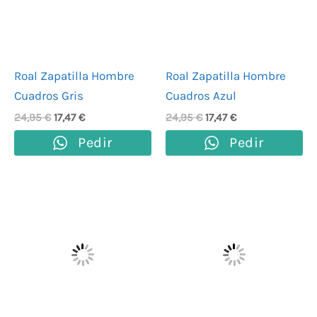
Roal Zapatilla Hombre
Roal Zapatilla Hombre
Cuadros Gris
Cuadros Azul
24,95
€
17,47
€
24,95
€
17,47
€
Pedir
Pedir
El
El
El
El
precio
precio
precio
precio
original
actual
original
actual
era:
es:
era:
es:
59,00 €.
41,30 €.
59,00 €.
41,30 €.