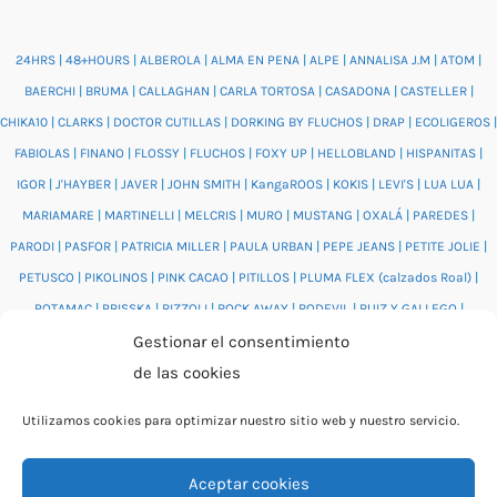
24HRS
|
48+HOURS
|
ALBEROLA
|
ALMA EN PENA
|
ALPE
|
ANNALISA J.M
|
ATOM
|
BAERCHI
|
BRUMA
|
CALLAGHAN
|
CARLA TORTOSA
|
CASADONA
|
CASTELLER
|
CHIKA10
|
CLARKS
|
DOCTOR CUTILLAS
|
DORKING BY FLUCHOS
|
DRAP
|
ECOLIGEROS
|
FABIOLAS
|
FINANO
|
FLOSSY
|
FLUCHOS
|
FOXY UP
|
HELLOBLAND
|
HISPANITAS
|
IGOR
|
J'HAYBER
|
JAVER
|
JOHN SMITH
|
KangaROOS
|
KOKIS
|
LEVI'S
|
LUA LUA
|
MARIAMARE
|
MARTINELLI
|
MELCRIS
|
MURO
|
MUSTANG
|
OXALÁ
|
PAREDES
|
PARODI
|
PASFOR
|
PATRICIA MILLER
|
PAULA URBAN
|
PEPE JEANS
|
PETITE JOLIE
|
PETUSCO
|
PIKOLINOS
|
PINK CACAO
|
PITILLOS
|
PLUMA FLEX (calzados Roal)
|
POTAMAC
|
PRISSKA
|
RIZZOLI
|
ROCK AWAY
|
RODEVIL
|
RUIZ Y GALLEGO
|
SALONISSIMOS
|
SALVI
|
SAM'S
|
VALENTINO BAGS
|
VIDORRETA
|
VUL.LADI
|
Gestionar el consentimiento
WONDERS
|
XTI
|
YUMAS
|
de las cookies
Utilizamos cookies para optimizar nuestro sitio web y nuestro servicio.
Aceptar cookies