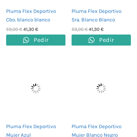
Pluma Flex Deportivo
Pluma Flex Deportivo
Cbo. blanco blanco
Sra. Blanco Blanco
59,00
€
41,30
€
59,00
€
41,30
€
Pedir
Pedir
El
El
El
El
precio
precio
precio
precio
original
actual
original
actual
era:
es:
era:
es:
59,00 €.
41,30 €.
59,00 €.
41,30 €.
Pluma Flex Deportivo
Pluma Flex Deportivo
Mujer Azul
Mujer Blanco Negro