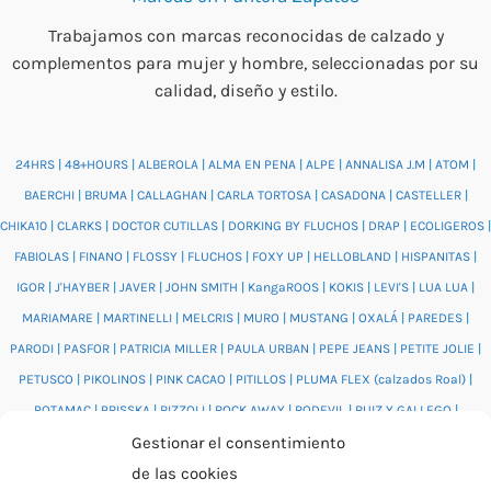
Trabajamos con marcas reconocidas de calzado y
complementos para mujer y hombre, seleccionadas por su
calidad, diseño y estilo.
24HRS
|
48+HOURS
|
ALBEROLA
|
ALMA EN PENA
|
ALPE
|
ANNALISA J.M
|
ATOM
|
BAERCHI
|
BRUMA
|
CALLAGHAN
|
CARLA TORTOSA
|
CASADONA
|
CASTELLER
|
CHIKA10
|
CLARKS
|
DOCTOR CUTILLAS
|
DORKING BY FLUCHOS
|
DRAP
|
ECOLIGEROS
|
FABIOLAS
|
FINANO
|
FLOSSY
|
FLUCHOS
|
FOXY UP
|
HELLOBLAND
|
HISPANITAS
|
IGOR
|
J'HAYBER
|
JAVER
|
JOHN SMITH
|
KangaROOS
|
KOKIS
|
LEVI'S
|
LUA LUA
|
MARIAMARE
|
MARTINELLI
|
MELCRIS
|
MURO
|
MUSTANG
|
OXALÁ
|
PAREDES
|
PARODI
|
PASFOR
|
PATRICIA MILLER
|
PAULA URBAN
|
PEPE JEANS
|
PETITE JOLIE
|
PETUSCO
|
PIKOLINOS
|
PINK CACAO
|
PITILLOS
|
PLUMA FLEX (calzados Roal)
|
POTAMAC
|
PRISSKA
|
RIZZOLI
|
ROCK AWAY
|
RODEVIL
|
RUIZ Y GALLEGO
|
SALONISSIMOS
|
SALVI
|
SAM'S
|
VALENTINO BAGS
|
VIDORRETA
|
VUL.LADI
|
Gestionar el consentimiento
WONDERS
|
XTI
|
YUMAS
|
de las cookies