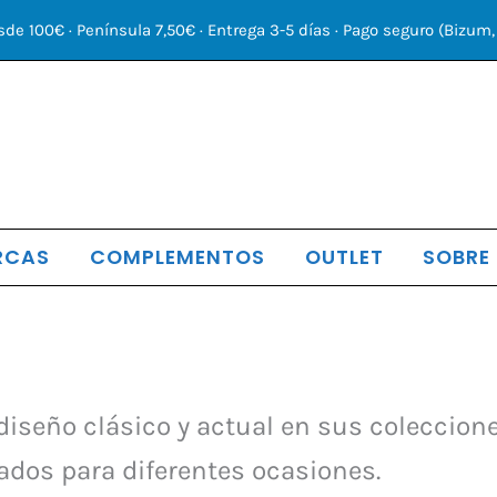
sde 100€ · Península 7,50€ · Entrega 3-5 días · Pago seguro (Bizum, 
RCAS
COMPLEMENTOS
OUTLET
SOBRE
iseño clásico y actual en sus coleccione
sados para diferentes ocasiones.