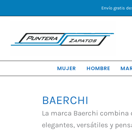
Ir
Envío gratis de
al
contenido
MUJER
HOMBRE
MA
BAERCHI
La marca Baerchi combina d
elegantes, versátiles y pen