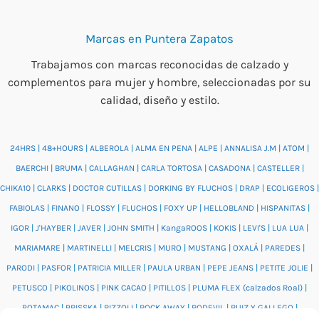
Marcas en Puntera Zapatos
Trabajamos con marcas reconocidas de calzado y
complementos para mujer y hombre, seleccionadas por su
calidad, diseño y estilo.
24HRS
|
48+HOURS
|
ALBEROLA
|
ALMA EN PENA
|
ALPE
|
ANNALISA J.M
|
ATOM
|
BAERCHI
|
BRUMA
|
CALLAGHAN
|
CARLA TORTOSA
|
CASADONA
|
CASTELLER
|
CHIKA10
|
CLARKS
|
DOCTOR CUTILLAS
|
DORKING BY FLUCHOS
|
DRAP
|
ECOLIGEROS
|
FABIOLAS
|
FINANO
|
FLOSSY
|
FLUCHOS
|
FOXY UP
|
HELLOBLAND
|
HISPANITAS
|
IGOR
|
J'HAYBER
|
JAVER
|
JOHN SMITH
|
KangaROOS
|
KOKIS
|
LEVI'S
|
LUA LUA
|
MARIAMARE
|
MARTINELLI
|
MELCRIS
|
MURO
|
MUSTANG
|
OXALÁ
|
PAREDES
|
PARODI
|
PASFOR
|
PATRICIA MILLER
|
PAULA URBAN
|
PEPE JEANS
|
PETITE JOLIE
|
PETUSCO
|
PIKOLINOS
|
PINK CACAO
|
PITILLOS
|
PLUMA FLEX (calzados Roal)
|
POTAMAC
|
PRISSKA
|
RIZZOLI
|
ROCK AWAY
|
RODEVIL
|
RUIZ Y GALLEGO
|