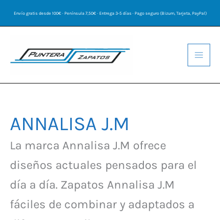
Ir
Envío gratis desde 100€ · Península 7,50€ · Entrega 3-5 días · Pago seguro (Bizum, Tarjeta, PayPal)
al
contenido
ANNALISA J.M
La marca Annalisa J.M ofrece
diseños actuales pensados para el
día a día. Zapatos Annalisa J.M
fáciles de combinar y adaptados a