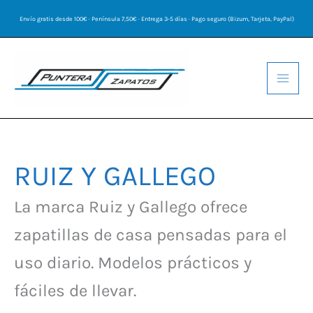
Ir
Envío gratis desde 100€ · Península 7,50€ · Entrega 3-5 días · Pago seguro (Bizum, Tarjeta, PayPal)
al
contenido
RUIZ Y GALLEGO
La marca Ruiz y Gallego ofrece
zapatillas de casa pensadas para el
uso diario. Modelos prácticos y
fáciles de llevar.