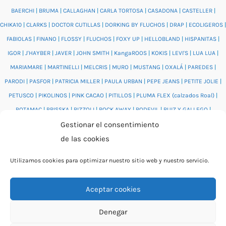
BAERCHI
|
BRUMA
|
CALLAGHAN
|
CARLA TORTOSA
|
CASADONA
|
CASTELLER
|
CHIKA10
|
CLARKS
|
DOCTOR CUTILLAS
|
DORKING BY FLUCHOS
|
DRAP
|
ECOLIGEROS
|
FABIOLAS
|
FINANO
|
FLOSSY
|
FLUCHOS
|
FOXY UP
|
HELLOBLAND
|
HISPANITAS
|
IGOR
|
J'HAYBER
|
JAVER
|
JOHN SMITH
|
KangaROOS
|
KOKIS
|
LEVI'S
|
LUA LUA
|
MARIAMARE
|
MARTINELLI
|
MELCRIS
|
MURO
|
MUSTANG
|
OXALÁ
|
PAREDES
|
PARODI
|
PASFOR
|
PATRICIA MILLER
|
PAULA URBAN
|
PEPE JEANS
|
PETITE JOLIE
|
PETUSCO
|
PIKOLINOS
|
PINK CACAO
|
PITILLOS
|
PLUMA FLEX (calzados Roal)
|
POTAMAC
|
PRISSKA
|
RIZZOLI
|
ROCK AWAY
|
RODEVIL
|
RUIZ Y GALLEGO
|
Gestionar el consentimiento
SALONISSIMOS
|
SALVI
|
SAM'S
|
VALENTINO BAGS
|
VIDORRETA
|
VUL.LADI
|
de las cookies
WONDERS
|
XTI
|
YUMAS
|
Utilizamos cookies para optimizar nuestro sitio web y nuestro servicio.
Aceptar cookies
© 2026 Catálogo online Puntera Zapatos · Calzado cómodo
Denegar
para mujer y hombre · O Rosal (Pontevedra)