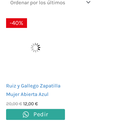
El
El
-40%
precio
precio
original
actual
era:
es:
20,00 €.
12,00 €.
Ruiz y Gallego Zapatilla
Mujer Abierta Azul
20,00
€
12,00
€
Pedir