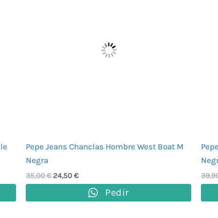
35,00 €.
24,50 €.
le
Pepe Jeans Chanclas Hombre West Boat M
Pepe
Negra
Neg
35,00
€
24,50
€
39,9
Pedir