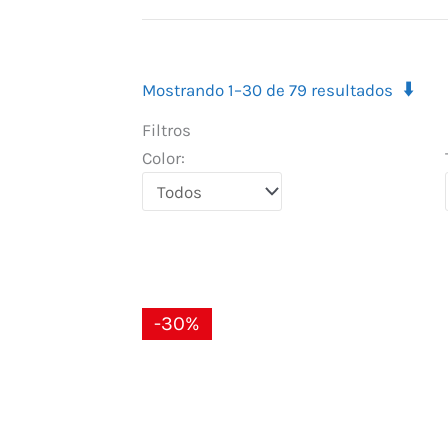
⬇️
Mostrando 1–30 de 79 resultados
Filtros
Color:
El
El
-30%
precio
precio
original
actual
era:
es:
22,00 €.
15,40 €.