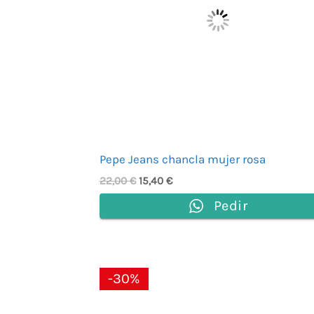
Pepe Jeans chancla mujer rosa
22,00
€
15,40
€
Pedir
El
El
-30%
precio
precio
original
actual
era:
es: