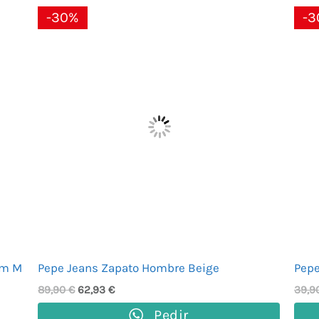
El
El
-30%
-3
precio
precio
original
actual
era:
es:
89,90 €.
62,93 €.
am M
Pepe Jeans Zapato Hombre Beige
Pepe
89,90
€
62,93
€
39,9
Pedir