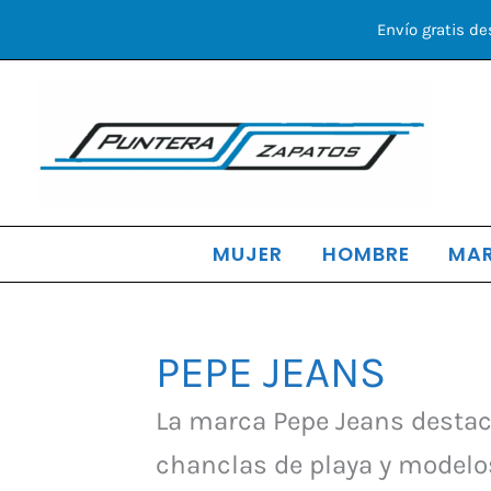
Ir
Envío gratis de
al
contenido
MUJER
HOMBRE
MA
PEPE JEANS
Ordena
por
los
La marca Pepe Jeans destaca
último
chanclas de playa y modelos