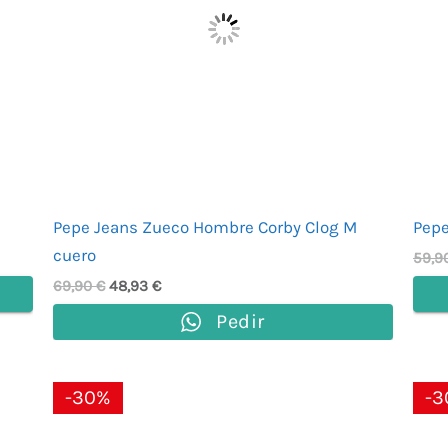
Pepe Jeans Zueco Hombre Corby Clog M
Pepe
cuero
59,9
69,90
€
48,93
€
Pedir
El
El
-30%
-3
precio
precio
original
actual
era:
es: