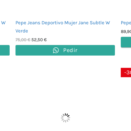
l W
Pepe Jeans Deportivo Mujer Jane Subtle W
Pepe
Verde
89,9
75,00
€
52,50
€
Pedir
-3