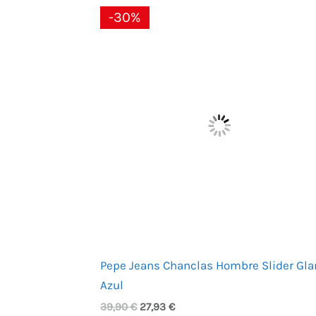
El
El
-30%
precio
precio
original
actual
era:
es:
39,90 €.
27,93 €.
Pepe Jeans Chanclas Hombre Slider Gl
Azul
39,90
€
27,93
€