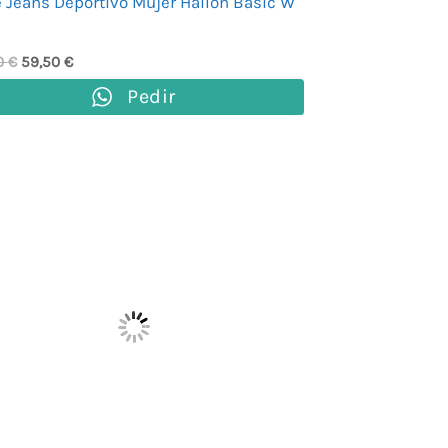
 Jeans Deportivo Mujer Hailon Basic W
0
€
59,50
€
Pedir