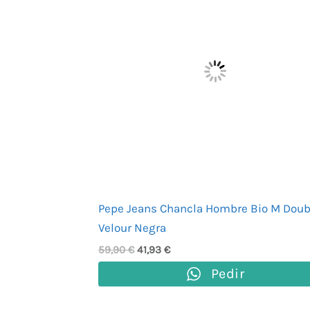
59,90 €.
41,93 €.
Pepe Jeans Chancla Hombre Bio M Doub
Velour Negra
59,90
€
41,93
€
Pedir