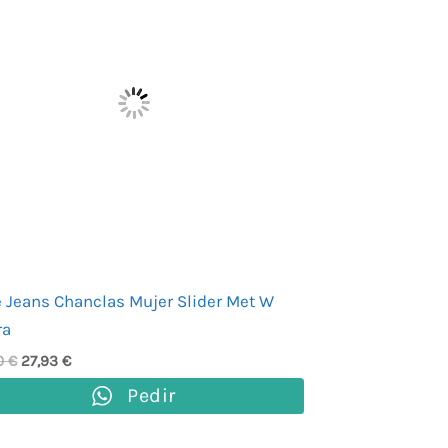
39,90 €.
27,93 €.
 Jeans Chanclas Mujer Slider Met W
ra
0
€
27,93
€
Pedir