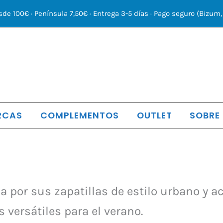
sde 100€ · Península 7,50€ · Entrega 3-5 días · Pago seguro (Bizum, 
RCAS
COMPLEMENTOS
OUTLET
SOBRE
do
 por sus zapatillas de estilo urbano y a
s
 versátiles para el verano.