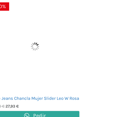
El
El
0%
precio
precio
original
actual
era:
es:
39,90 €.
27,93 €.
 Jeans Chancla Mujer Slider Leo W Rosa
0
€
27,93
€
Pedir