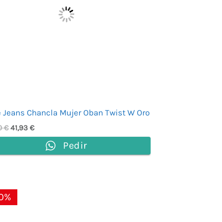
 Jeans Chancla Mujer Oban Twist W Oro
0
€
41,93
€
Pedir
El
El
0%
precio
precio
original
actual
era:
es: