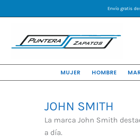
Ir
Envío gratis de
al
contenido
MUJER
HOMBRE
MA
JOHN SMITH
Ordenado
por
los
La marca John Smith destaca
últimos
a día.