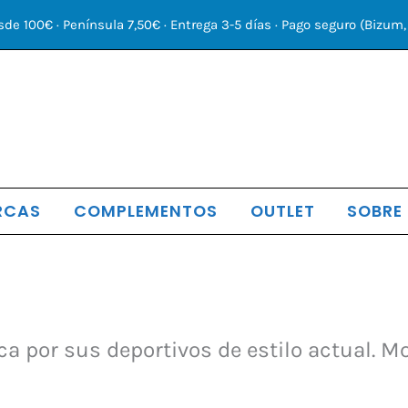
sde 100€ · Península 7,50€ · Entrega 3-5 días · Pago seguro (Bizum, 
RCAS
COMPLEMENTOS
OUTLET
SOBRE
 por sus deportivos de estilo actual. Mod