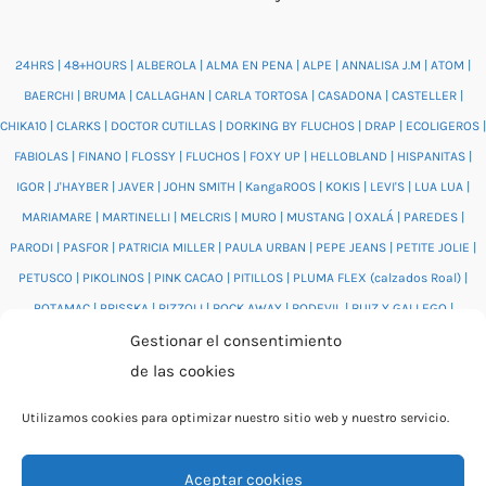
24HRS
|
48+HOURS
|
ALBEROLA
|
ALMA EN PENA
|
ALPE
|
ANNALISA J.M
|
ATOM
|
BAERCHI
|
BRUMA
|
CALLAGHAN
|
CARLA TORTOSA
|
CASADONA
|
CASTELLER
|
CHIKA10
|
CLARKS
|
DOCTOR CUTILLAS
|
DORKING BY FLUCHOS
|
DRAP
|
ECOLIGEROS
|
FABIOLAS
|
FINANO
|
FLOSSY
|
FLUCHOS
|
FOXY UP
|
HELLOBLAND
|
HISPANITAS
|
IGOR
|
J'HAYBER
|
JAVER
|
JOHN SMITH
|
KangaROOS
|
KOKIS
|
LEVI'S
|
LUA LUA
|
MARIAMARE
|
MARTINELLI
|
MELCRIS
|
MURO
|
MUSTANG
|
OXALÁ
|
PAREDES
|
PARODI
|
PASFOR
|
PATRICIA MILLER
|
PAULA URBAN
|
PEPE JEANS
|
PETITE JOLIE
|
PETUSCO
|
PIKOLINOS
|
PINK CACAO
|
PITILLOS
|
PLUMA FLEX (calzados Roal)
|
POTAMAC
|
PRISSKA
|
RIZZOLI
|
ROCK AWAY
|
RODEVIL
|
RUIZ Y GALLEGO
|
SALONISSIMOS
|
SALVI
|
SAM'S
|
VALENTINO BAGS
|
VIDORRETA
|
VUL.LADI
|
Gestionar el consentimiento
WONDERS
|
XTI
|
YUMAS
|
de las cookies
Utilizamos cookies para optimizar nuestro sitio web y nuestro servicio.
Aceptar cookies