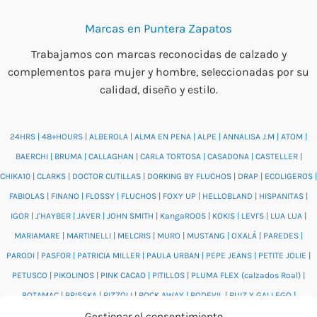
Marcas en Puntera Zapatos
Trabajamos con marcas reconocidas de calzado y
complementos para mujer y hombre, seleccionadas por su
calidad, diseño y estilo.
24HRS
|
48+HOURS
|
ALBEROLA
|
ALMA EN PENA
|
ALPE
|
ANNALISA J.M
|
ATOM
|
BAERCHI
|
BRUMA
|
CALLAGHAN
|
CARLA TORTOSA
|
CASADONA
|
CASTELLER
|
CHIKA10
|
CLARKS
|
DOCTOR CUTILLAS
|
DORKING BY FLUCHOS
|
DRAP
|
ECOLIGEROS
|
FABIOLAS
|
FINANO
|
FLOSSY
|
FLUCHOS
|
FOXY UP
|
HELLOBLAND
|
HISPANITAS
|
IGOR
|
J'HAYBER
|
JAVER
|
JOHN SMITH
|
KangaROOS
|
KOKIS
|
LEVI'S
|
LUA LUA
|
MARIAMARE
|
MARTINELLI
|
MELCRIS
|
MURO
|
MUSTANG
|
OXALÁ
|
PAREDES
|
PARODI
|
PASFOR
|
PATRICIA MILLER
|
PAULA URBAN
|
PEPE JEANS
|
PETITE JOLIE
|
PETUSCO
|
PIKOLINOS
|
PINK CACAO
|
PITILLOS
|
PLUMA FLEX (calzados Roal)
|
POTAMAC
|
PRISSKA
|
RIZZOLI
|
ROCK AWAY
|
RODEVIL
|
RUIZ Y GALLEGO
|
Gestionar el consentimiento
SALONISSIMOS
|
SALVI
|
SAM'S
|
VALENTINO BAGS
|
VIDORRETA
|
VUL.LADI
|