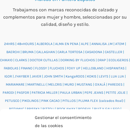
Trabajamos con marcas reconocidas de calzado y
complementos para mujer y hombre, seleccionadas por su
calidad, diseño y estilo.
24HRS
|
48+HOURS
|
ALBEROLA
|
ALMA EN PENA
|
ALPE
|
ANNALISA J.M
|
ATOM
|
BAERCHI
|
BRUMA
|
CALLAGHAN
|
CARLA TORTOSA
|
CASADONA
|
CASTELLER
|
CHIKA10
|
CLARKS
|
DOCTOR CUTILLAS
|
DORKING BY FLUCHOS
|
DRAP
|
ECOLIGEROS
|
FABIOLAS
|
FINANO
|
FLOSSY
|
FLUCHOS
|
FOXY UP
|
HELLOBLAND
|
HISPANITAS
|
IGOR
|
J'HAYBER
|
JAVER
|
JOHN SMITH
|
KangaROOS
|
KOKIS
|
LEVI'S
|
LUA LUA
|
MARIAMARE
|
MARTINELLI
|
MELCRIS
|
MURO
|
MUSTANG
|
OXALÁ
|
PAREDES
|
PARODI
|
PASFOR
|
PATRICIA MILLER
|
PAULA URBAN
|
PEPE JEANS
|
PETITE JOLIE
|
PETUSCO
|
PIKOLINOS
|
PINK CACAO
|
PITILLOS
|
PLUMA FLEX (calzados Roal)
|
POTAMAC
|
PRISSKA
|
RIZZOLI
|
ROCK AWAY
|
RODEVIL
|
RUIZ Y GALLEGO
|
SALONISSIMOS
|
SALVI
|
SAM'S
|
VALENTINO BAGS
|
VIDORRETA
|
VUL.LADI
|
Gestionar el consentimiento
WONDERS
|
XTI
|
YUMAS
|
de las cookies