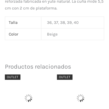
reforzada fabricada en yute natural. La cuña mide 5,5
cm con 2 cm de plataforma.
Talla
36, 37, 38, 39, 40
Color
Beige
Productos relacionados
El
El
El
El
OUTLET
OUTLET
precio
precio
precio
precio
original
actual
original
actual
era:
es:
era:
es:
109,95 €.
65,97 €.
95,00 €.
57,00 €.