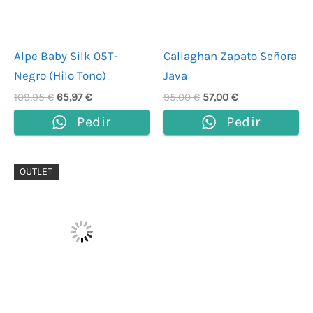
Alpe Baby Silk 05T-
Callaghan Zapato Señora
Negro (Hilo Tono)
Java
109,95
€
65,97
€
95,00
€
57,00
€
Pedir
Pedir
El
El
OUTLET
precio
precio
original
actual
era:
es:
139,90 €.
83,94 €.