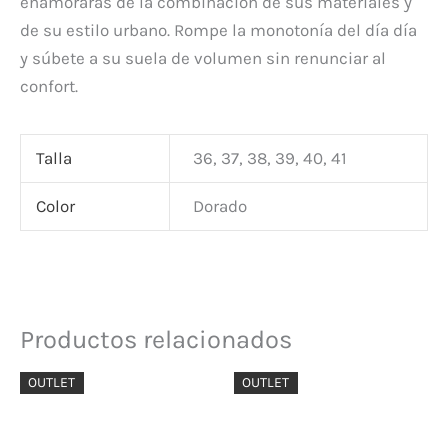
enamorarás de la combinación de sus materiales y
de su estilo urbano. Rompe la monotonía del día día
y súbete a su suela de volumen sin renunciar al
confort.
Talla
36, 37, 38, 39, 40, 41
Color
Dorado
Productos relacionados
El
El
El
El
OUTLET
OUTLET
precio
precio
precio
precio
original
actual
original
actual
era:
es:
era:
es: