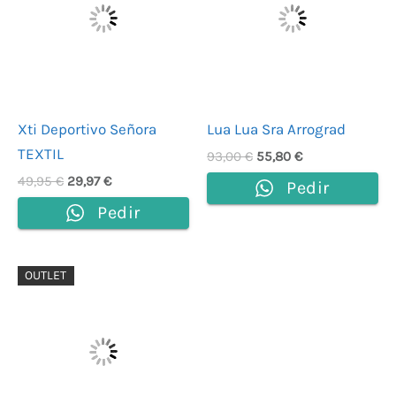
49,95 €.
29,97 €.
93,00 €.
55,80 €.
Xti Deportivo Señora
Lua Lua Sra Arrograd
TEXTIL
93,00
€
55,80
€
49,95
€
29,97
€
Pedir
Pedir
El
El
OUTLET
precio
precio
original
actual
era:
es:
79,95 €.
47,97 €.