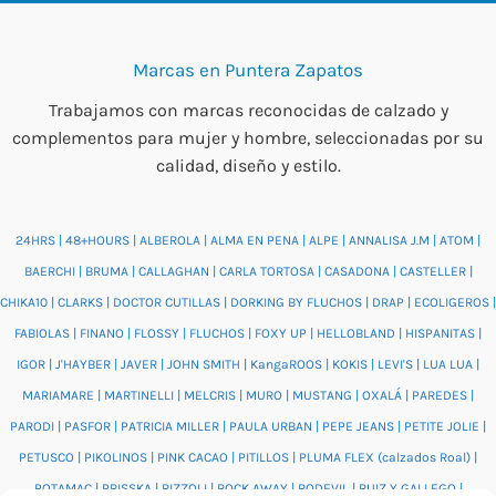
Marcas en Puntera Zapatos
Trabajamos con marcas reconocidas de calzado y
complementos para mujer y hombre, seleccionadas por su
calidad, diseño y estilo.
24HRS
|
48+HOURS
|
ALBEROLA
|
ALMA EN PENA
|
ALPE
|
ANNALISA J.M
|
ATOM
|
BAERCHI
|
BRUMA
|
CALLAGHAN
|
CARLA TORTOSA
|
CASADONA
|
CASTELLER
|
CHIKA10
|
CLARKS
|
DOCTOR CUTILLAS
|
DORKING BY FLUCHOS
|
DRAP
|
ECOLIGEROS
|
FABIOLAS
|
FINANO
|
FLOSSY
|
FLUCHOS
|
FOXY UP
|
HELLOBLAND
|
HISPANITAS
|
IGOR
|
J'HAYBER
|
JAVER
|
JOHN SMITH
|
KangaROOS
|
KOKIS
|
LEVI'S
|
LUA LUA
|
MARIAMARE
|
MARTINELLI
|
MELCRIS
|
MURO
|
MUSTANG
|
OXALÁ
|
PAREDES
|
PARODI
|
PASFOR
|
PATRICIA MILLER
|
PAULA URBAN
|
PEPE JEANS
|
PETITE JOLIE
|
PETUSCO
|
PIKOLINOS
|
PINK CACAO
|
PITILLOS
|
PLUMA FLEX (calzados Roal)
|
POTAMAC
|
PRISSKA
|
RIZZOLI
|
ROCK AWAY
|
RODEVIL
|
RUIZ Y GALLEGO
|