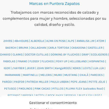
Marcas en Puntera Zapatos
Trabajamos con marcas reconocidas de calzado y
complementos para mujer y hombre, seleccionadas por su
calidad, diseño y estilo.
24HRS
|
48+HOURS
|
ALBEROLA
|
ALMA EN PENA
|
ALPE
|
ANNALISA J.M
|
ATOM
|
BAERCHI
|
BRUMA
|
CALLAGHAN
|
CARLA TORTOSA
|
CASADONA
|
CASTELLER
|
CHIKA10
|
CLARKS
|
DOCTOR CUTILLAS
|
DORKING BY FLUCHOS
|
DRAP
|
ECOLIGEROS
|
FABIOLAS
|
FINANO
|
FLOSSY
|
FLUCHOS
|
FOXY UP
|
HELLOBLAND
|
HISPANITAS
|
IGOR
|
J'HAYBER
|
JAVER
|
JOHN SMITH
|
KangaROOS
|
KOKIS
|
LEVI'S
|
LUA LUA
|
MARIAMARE
|
MARTINELLI
|
MELCRIS
|
MURO
|
MUSTANG
|
OXALÁ
|
PAREDES
|
PARODI
|
PASFOR
|
PATRICIA MILLER
|
PAULA URBAN
|
PEPE JEANS
|
PETITE JOLIE
|
PETUSCO
|
PIKOLINOS
|
PINK CACAO
|
PITILLOS
|
PLUMA FLEX (calzados Roal)
|
POTAMAC
|
PRISSKA
|
RIZZOLI
|
ROCK AWAY
|
RODEVIL
|
RUIZ Y GALLEGO
|
SALONISSIMOS
|
SALVI
|
SAM'S
|
VALENTINO BAGS
|
VIDORRETA
|
VUL.LADI
|
Gestionar el consentimiento
WONDERS
|
XTI
|
YUMAS
|