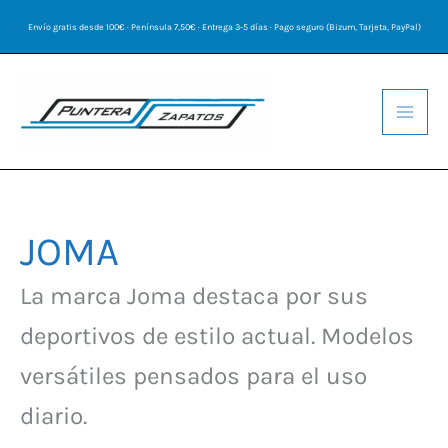
Ir
Envío gratis desde 100€ · Península 7,50€ · Entrega 3-5 días · Pago seguro (Bizum, Tarjeta, PayPal)
al
contenido
JOMA
La marca Joma destaca por sus
deportivos de estilo actual. Modelos
versátiles pensados para el uso
diario.