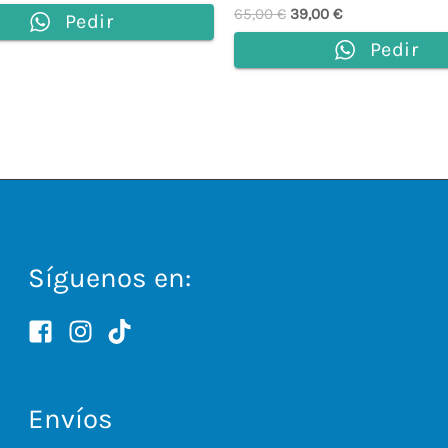
65,00
€
39,00
€
Pedir
Pedir
Síguenos en:
Envíos