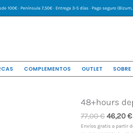
sde 100€ · Península 7,50€ · Entrega 3-5 días · Pago seguro (Bizum, 
RCAS
COMPLEMENTOS
OUTLET
SOBRE
El
48+hours de
48+hours
precio
deportivo
77,00
€
46,20
€
original
mujer
era:
marrón
Envíos gratis a partir d