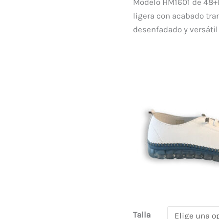
77,00 €.
cantidad
Modelo HM1601 de 48+ho
ligera con acabado tra
desenfadado y versátil 
Talla