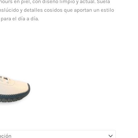
46,20 €.
urs en piel, con diseño limpio y actual. Suela
nslúcido y detalles cosidos que aportan un estilo
para el día a día.