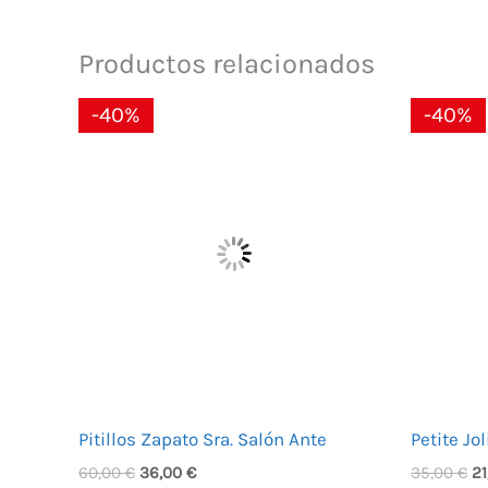
Productos relacionados
El
El
El
-40%
-40%
precio
precio
pr
original
actual
or
era:
es:
er
60,00 €.
36,00 €.
35
Pitillos Zapato Sra. Salón Ante
Petite Jo
60,00
€
36,00
€
35,00
€
2