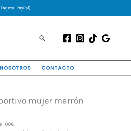
Tarjeta, PayPal)
Buscar
 NOSOTROS
CONTACTO
El
portivo mujer marrón
precio
actual
es:
e 100€.