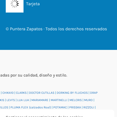
Tarjeta
© Puntera Zapatos · Todos los derechos reservados
s por su calidad, diseño y estilo.
|
CHIKA10
|
CLARKS
|
DOCTOR CUTILLAS
|
DORKING BY FLUCHOS
|
DRAP
KIS
|
LEVI'S
|
LUA LUA
|
MARIAMARE
|
MARTINELLI
|
MELCRIS
|
MURO
|
TILLOS
|
PLUMA FLEX (calzados Roal)
|
POTAMAC
|
PRISSKA
|
RIZZOLI
|
DI
|
WONDERS
|
XTI
|
YUMAS
|