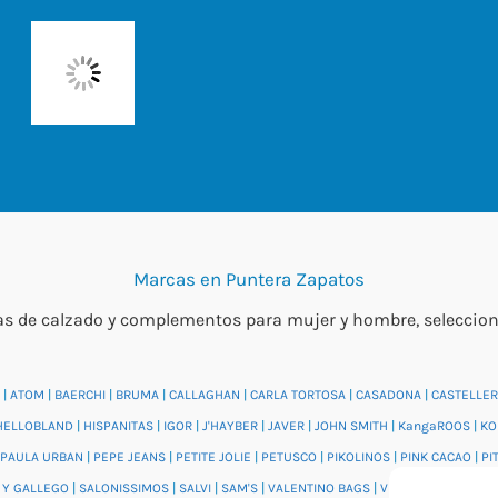
Marcas en Puntera Zapatos
 de calzado y complementos para mujer y hombre, seleccionada
|
ATOM
|
BAERCHI
|
BRUMA
|
CALLAGHAN
|
CARLA TORTOSA
|
CASADONA
|
CASTELLER
HELLOBLAND
|
HISPANITAS
|
IGOR
|
J'HAYBER
|
JAVER
|
JOHN SMITH
|
KangaROOS
|
KO
PAULA URBAN
|
PEPE JEANS
|
PETITE JOLIE
|
PETUSCO
|
PIKOLINOS
|
PINK CACAO
|
PI
 Y GALLEGO
|
SALONISSIMOS
|
SALVI
|
SAM'S
|
VALENTINO BAGS
|
VIDORRETA
|
VUL.LA