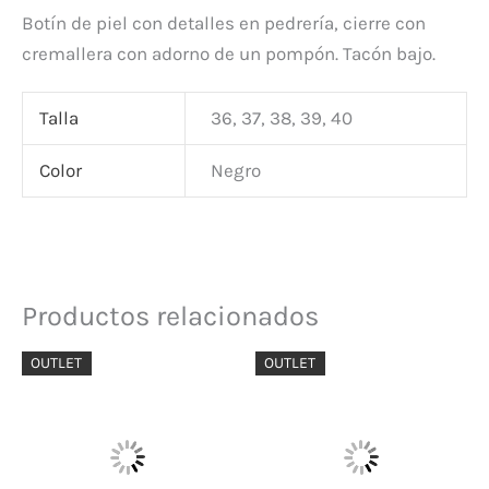
Botín de piel con detalles en pedrería, cierre con
cremallera con adorno de un pompón. Tacón bajo.
Talla
36, 37, 38, 39, 40
Color
Negro
Productos relacionados
El
El
El
El
OUTLET
OUTLET
precio
precio
precio
precio
original
actual
original
actual
era:
es:
era:
es:
95,00 €.
57,00 €.
130,00 €.
78,00 €.