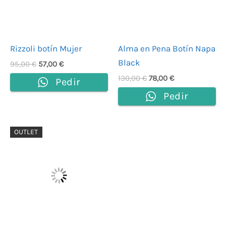
Rizzoli botín Mujer
Alma en Pena Botín Napa
Black
95,00
€
57,00
€
130,00
€
78,00
€
Pedir
Pedir
El
El
OUTLET
precio
precio
original
actual
era:
es:
49,90 €.
29,94 €.