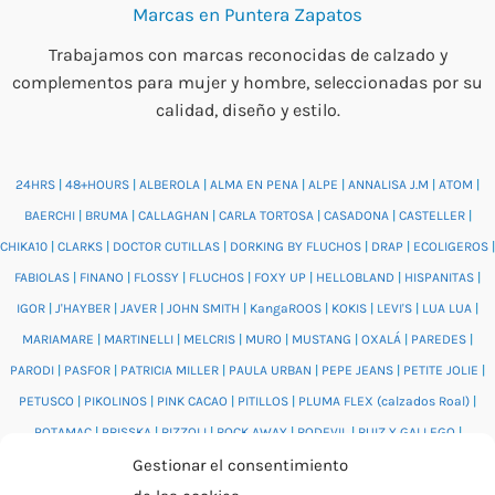
Marcas en Puntera Zapatos
Trabajamos con marcas reconocidas de calzado y
complementos para mujer y hombre, seleccionadas por su
calidad, diseño y estilo.
24HRS
|
48+HOURS
|
ALBEROLA
|
ALMA EN PENA
|
ALPE
|
ANNALISA J.M
|
ATOM
|
BAERCHI
|
BRUMA
|
CALLAGHAN
|
CARLA TORTOSA
|
CASADONA
|
CASTELLER
|
CHIKA10
|
CLARKS
|
DOCTOR CUTILLAS
|
DORKING BY FLUCHOS
|
DRAP
|
ECOLIGEROS
|
FABIOLAS
|
FINANO
|
FLOSSY
|
FLUCHOS
|
FOXY UP
|
HELLOBLAND
|
HISPANITAS
|
IGOR
|
J'HAYBER
|
JAVER
|
JOHN SMITH
|
KangaROOS
|
KOKIS
|
LEVI'S
|
LUA LUA
|
MARIAMARE
|
MARTINELLI
|
MELCRIS
|
MURO
|
MUSTANG
|
OXALÁ
|
PAREDES
|
PARODI
|
PASFOR
|
PATRICIA MILLER
|
PAULA URBAN
|
PEPE JEANS
|
PETITE JOLIE
|
PETUSCO
|
PIKOLINOS
|
PINK CACAO
|
PITILLOS
|
PLUMA FLEX (calzados Roal)
|
POTAMAC
|
PRISSKA
|
RIZZOLI
|
ROCK AWAY
|
RODEVIL
|
RUIZ Y GALLEGO
|
Gestionar el consentimiento
SALONISSIMOS
|
SALVI
|
SAM'S
|
VALENTINO BAGS
|
VIDORRETA
|
VUL.LADI
|
WONDERS
|
XTI
|
YUMAS
|