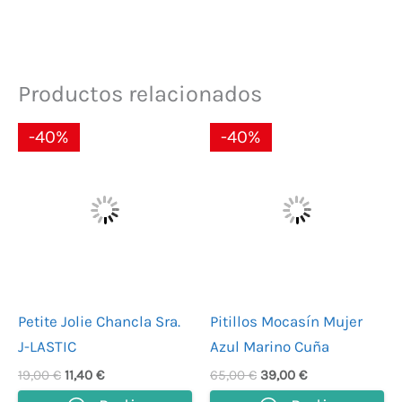
Productos relacionados
El
El
El
El
-40%
-40%
precio
precio
precio
precio
original
actual
original
actual
era:
es:
era:
es:
19,00 €.
11,40 €.
65,00 €.
39,00 €.
Petite Jolie Chancla Sra.
Pitillos Mocasín Mujer
J-LASTIC
Azul Marino Cuña
19,00
€
11,40
€
65,00
€
39,00
€