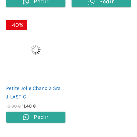
Pedir
Pedir
El
El
-40%
precio
precio
original
actual
era:
es:
19,00 €.
11,40 €.
Petite Jolie Chancla Sra.
J-LASTIC
19,00
€
11,40
€
Pedir