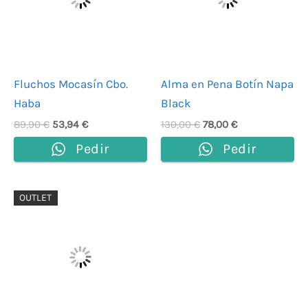
Fluchos Mocasín Cbo.
Alma en Pena Botín Napa
Haba
Black
89,90
€
53,94
€
130,00
€
78,00
€
Pedir
Pedir
El
El
OUTLET
precio
precio
original
actual
era:
es:
99,00 €.
59,40 €.