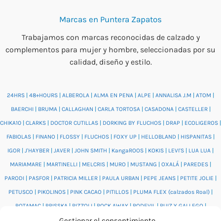
Marcas en Puntera Zapatos
Trabajamos con marcas reconocidas de calzado y
complementos para mujer y hombre, seleccionadas por su
calidad, diseño y estilo.
24HRS
|
48+HOURS
|
ALBEROLA
|
ALMA EN PENA
|
ALPE
|
ANNALISA J.M
|
ATOM
|
BAERCHI
|
BRUMA
|
CALLAGHAN
|
CARLA TORTOSA
|
CASADONA
|
CASTELLER
|
CHIKA10
|
CLARKS
|
DOCTOR CUTILLAS
|
DORKING BY FLUCHOS
|
DRAP
|
ECOLIGEROS
|
FABIOLAS
|
FINANO
|
FLOSSY
|
FLUCHOS
|
FOXY UP
|
HELLOBLAND
|
HISPANITAS
|
IGOR
|
J'HAYBER
|
JAVER
|
JOHN SMITH
|
KangaROOS
|
KOKIS
|
LEVI'S
|
LUA LUA
|
MARIAMARE
|
MARTINELLI
|
MELCRIS
|
MURO
|
MUSTANG
|
OXALÁ
|
PAREDES
|
PARODI
|
PASFOR
|
PATRICIA MILLER
|
PAULA URBAN
|
PEPE JEANS
|
PETITE JOLIE
|
PETUSCO
|
PIKOLINOS
|
PINK CACAO
|
PITILLOS
|
PLUMA FLEX (calzados Roal)
|
POTAMAC
|
PRISSKA
|
RIZZOLI
|
ROCK AWAY
|
RODEVIL
|
RUIZ Y GALLEGO
|
Gestionar el consentimiento
SALONISSIMOS
|
SALVI
|
SAM'S
|
VALENTINO BAGS
|
VIDORRETA
|
VUL.LADI
|