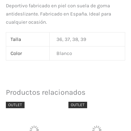
Deportivo fabricado en piel con suela de goma
antideslizante. Fabricado en España. Ideal para
cualquier ocasión.
Talla
36, 37, 38, 39
Color
Blanco
Productos relacionados
El
El
El
El
OUTLET
OUTLET
precio
precio
precio
precio
original
actual
original
actual
era:
es:
era:
es:
89,90 €.
53,94 €.
130,00 €.
78,00 €.