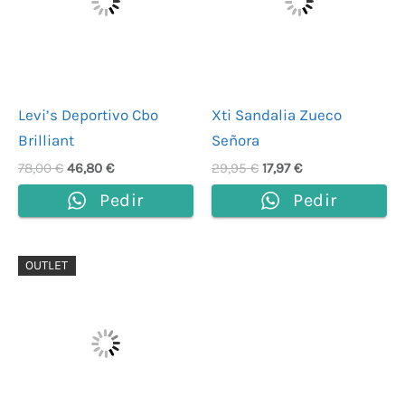
Levi’s Deportivo Cbo
Xti Sandalia Zueco
Brilliant
Señora
78,00
€
46,80
€
29,95
€
17,97
€
Pedir
Pedir
El
El
OUTLET
precio
precio
original
actual
era:
es:
79,00 €.
47,40 €.