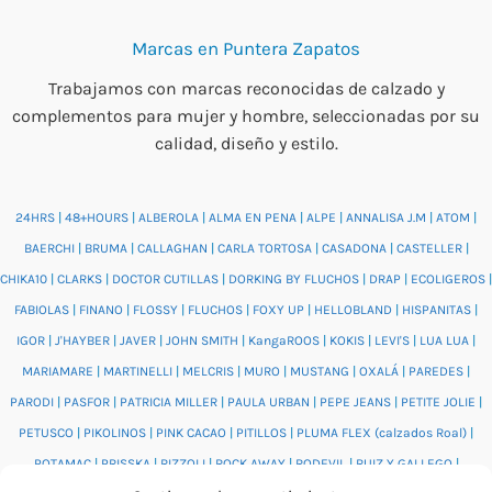
Marcas en Puntera Zapatos
Trabajamos con marcas reconocidas de calzado y
complementos para mujer y hombre, seleccionadas por su
calidad, diseño y estilo.
24HRS
|
48+HOURS
|
ALBEROLA
|
ALMA EN PENA
|
ALPE
|
ANNALISA J.M
|
ATOM
|
BAERCHI
|
BRUMA
|
CALLAGHAN
|
CARLA TORTOSA
|
CASADONA
|
CASTELLER
|
CHIKA10
|
CLARKS
|
DOCTOR CUTILLAS
|
DORKING BY FLUCHOS
|
DRAP
|
ECOLIGEROS
|
FABIOLAS
|
FINANO
|
FLOSSY
|
FLUCHOS
|
FOXY UP
|
HELLOBLAND
|
HISPANITAS
|
IGOR
|
J'HAYBER
|
JAVER
|
JOHN SMITH
|
KangaROOS
|
KOKIS
|
LEVI'S
|
LUA LUA
|
MARIAMARE
|
MARTINELLI
|
MELCRIS
|
MURO
|
MUSTANG
|
OXALÁ
|
PAREDES
|
PARODI
|
PASFOR
|
PATRICIA MILLER
|
PAULA URBAN
|
PEPE JEANS
|
PETITE JOLIE
|
PETUSCO
|
PIKOLINOS
|
PINK CACAO
|
PITILLOS
|
PLUMA FLEX (calzados Roal)
|
POTAMAC
|
PRISSKA
|
RIZZOLI
|
ROCK AWAY
|
RODEVIL
|
RUIZ Y GALLEGO
|