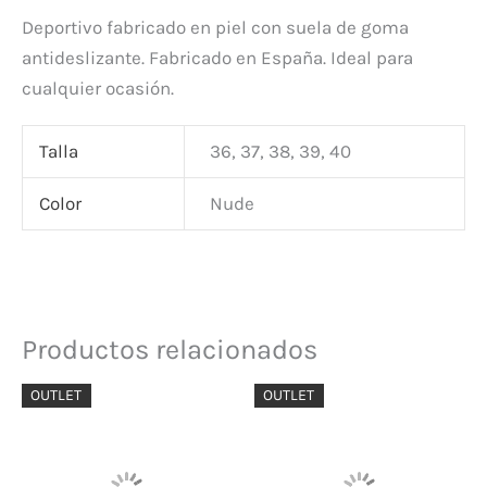
Deportivo fabricado en piel con suela de goma
antideslizante. Fabricado en España. Ideal para
cualquier ocasión.
Talla
36, 37, 38, 39, 40
Color
Nude
Productos relacionados
El
El
El
El
OUTLET
OUTLET
precio
precio
precio
precio
original
actual
original
actual
era:
es:
era:
es:
78,00 €.
46,80 €.
29,95 €.
17,97 €.