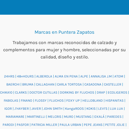
Marcas en Puntera Zapatos
Trabajamos con marcas reconocidas de calzado y
complementos para mujer y hombre, seleccionadas por su
calidad, diseño y estilo.
24HRS
|
48+HOURS
|
ALBEROLA
|
ALMA EN PENA
|
ALPE
|
ANNALISA J.M
|
ATOM
|
BAERCHI
|
BRUMA
|
CALLAGHAN
|
CARLA TORTOSA
|
CASADONA
|
CASTELLER
|
CHIKA10
|
CLARKS
|
DOCTOR CUTILLAS
|
DORKING BY FLUCHOS
|
DRAP
|
ECOLIGEROS
|
FABIOLAS
|
FINANO
|
FLOSSY
|
FLUCHOS
|
FOXY UP
|
HELLOBLAND
|
HISPANITAS
|
IGOR
|
J'HAYBER
|
JAVER
|
JOHN SMITH
|
KangaROOS
|
KOKIS
|
LEVI'S
|
LUA LUA
|
MARIAMARE
|
MARTINELLI
|
MELCRIS
|
MURO
|
MUSTANG
|
OXALÁ
|
PAREDES
|
PARODI
|
PASFOR
|
PATRICIA MILLER
|
PAULA URBAN
|
PEPE JEANS
|
PETITE JOLIE
|