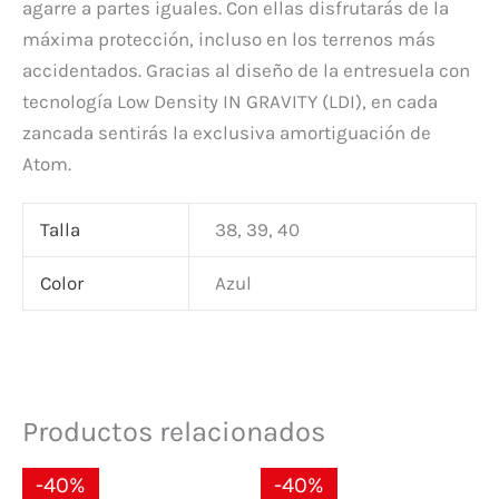
agarre a partes iguales. Con ellas disfrutarás de la
máxima protección, incluso en los terrenos más
accidentados. Gracias al diseño de la entresuela con
tecnología Low Density IN GRAVITY (LDI), en cada
zancada sentirás la exclusiva amortiguación de
Atom.
Talla
38, 39, 40
Color
Azul
Productos relacionados
El
El
El
El
-40%
-40%
precio
precio
precio
precio