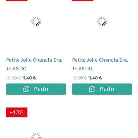
original
actual
original
actual
era:
es:
era:
es:
19,00 €.
11,40 €.
19,00 €.
11,40 €.
Petite Jolie Chancla Sra.
Petite Jolie Chancla Sra.
J-LASTIC
J-LASTIC
19,00
€
11,40
€
19,00
€
11,40
€
Pedir
Pedir
El
El
-40%
precio
precio
original
actual
era:
es:
35,00 €.
21,00 €.