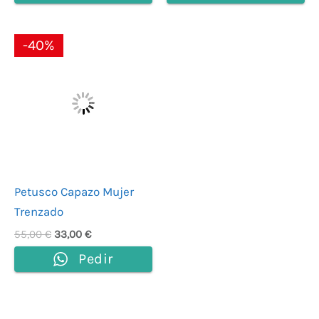
El
El
-40%
precio
precio
original
actual
era:
es:
55,00 €.
33,00 €.
Petusco Capazo Mujer
Trenzado
55,00
€
33,00
€
Pedir