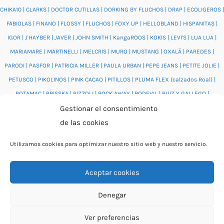
CHIKA10
|
CLARKS
|
DOCTOR CUTILLAS
|
DORKING BY FLUCHOS
|
DRAP
|
ECOLIGEROS
|
FABIOLAS
|
FINANO
|
FLOSSY
|
FLUCHOS
|
FOXY UP
|
HELLOBLAND
|
HISPANITAS
|
IGOR
|
J'HAYBER
|
JAVER
|
JOHN SMITH
|
KangaROOS
|
KOKIS
|
LEVI'S
|
LUA LUA
|
MARIAMARE
|
MARTINELLI
|
MELCRIS
|
MURO
|
MUSTANG
|
OXALÁ
|
PAREDES
|
PARODI
|
PASFOR
|
PATRICIA MILLER
|
PAULA URBAN
|
PEPE JEANS
|
PETITE JOLIE
|
PETUSCO
|
PIKOLINOS
|
PINK CACAO
|
PITILLOS
|
PLUMA FLEX (calzados Roal)
|
POTAMAC
|
PRISSKA
|
RIZZOLI
|
ROCK AWAY
|
RODEVIL
|
RUIZ Y GALLEGO
|
Gestionar el consentimiento
SALONISSIMOS
|
SALVI
|
SAM'S
|
VALENTINO BAGS
|
VIDORRETA
|
VUL.LADI
|
de las cookies
WONDERS
|
XTI
|
YUMAS
|
Utilizamos cookies para optimizar nuestro sitio web y nuestro servicio.
Aceptar cookies
© 2026 Catálogo online Puntera Zapatos · Calzado cómodo
Denegar
para mujer y hombre · O Rosal (Pontevedra)
Ver preferencias
By Rita García Gil