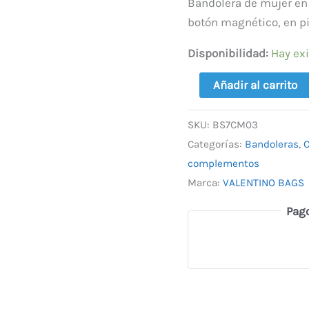
99,00 €
Valentino
Bandolera de mujer en 
cantidad
botón magnético, en pi
Disponibilidad:
Hay ex
Añadir al carrito
SKU:
BS7CM03
Categorías:
Bandoleras
,
complementos
Marca:
VALENTINO BAGS
Pag