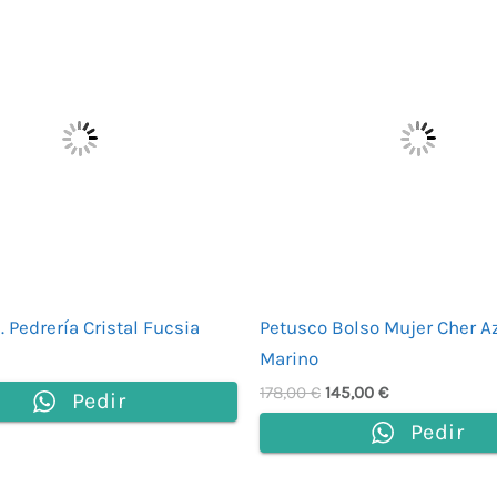
precio
precio
original
actual
era:
es:
178,00 €.
145,00 €.
. Pedrería Cristal Fucsia
Petusco Bolso Mujer Cher A
Marino
178,00
€
145,00
€
Pedir
Pedir