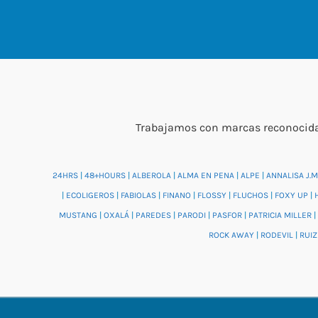
Trabajamos con marcas reconocidas
24HRS
|
48+HOURS
|
ALBEROLA
|
ALMA EN PENA
|
ALPE
|
ANNALISA J.M
|
ECOLIGEROS
|
FABIOLAS
|
FINANO
|
FLOSSY
|
FLUCHOS
|
FOXY UP
|
MUSTANG
|
OXALÁ
|
PAREDES
|
PARODI
|
PASFOR
|
PATRICIA MILLER
|
ROCK AWAY
|
RODEVIL
|
RUIZ