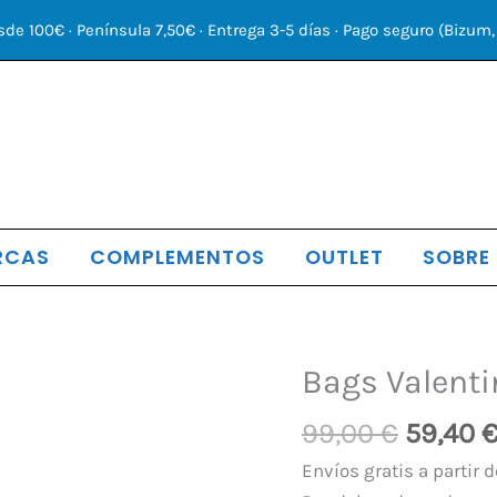
sde 100€ · Península 7,50€ · Entrega 3-5 días · Pago seguro (Bizum, 
RCAS
COMPLEMENTOS
OUTLET
SOBRE
El
Bags Valenti
Bags
precio
Valentino
99,00
€
59,40
origina
by
era:
Mario
Envíos gratis a partir d