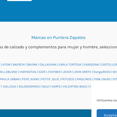
Marcas en Puntera Zapatos
 de calzado y complementos para mujer y hombre, seleccionada
|
ATOM
|
BAERCHI
|
BRUMA
|
CALLAGHAN
|
CARLA TORTOSA
|
CASADONA
|
CASTELLER
HELLOBLAND
|
HISPANITAS
|
IGOR
|
J'HAYBER
|
JAVER
|
JOHN SMITH
|
KangaROOS
|
KO
PAULA URBAN
|
PEPE JEANS
|
PETITE JOLIE
|
PETUSCO
|
PIKOLINOS
|
PINK CACAO
|
PI
 Y GALLEGO
|
SALONISSIMOS
|
SALVI
|
SAM'S
|
VALENTINO BAGS
|
VIDORRETA
|
VUL.LA
Utilizamos coo
Acepta