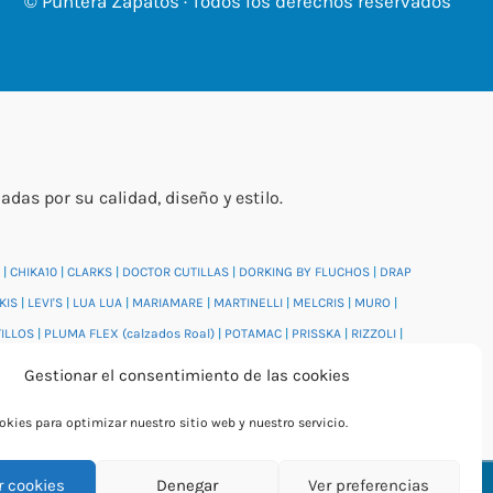
© Puntera Zapatos · Todos los derechos reservados
s por su calidad, diseño y estilo.
|
CHIKA10
|
CLARKS
|
DOCTOR CUTILLAS
|
DORKING BY FLUCHOS
|
DRAP
KIS
|
LEVI'S
|
LUA LUA
|
MARIAMARE
|
MARTINELLI
|
MELCRIS
|
MURO
|
TILLOS
|
PLUMA FLEX (calzados Roal)
|
POTAMAC
|
PRISSKA
|
RIZZOLI
|
DI
|
WONDERS
|
XTI
|
YUMAS
|
Gestionar el consentimiento de las cookies
kies para optimizar nuestro sitio web y nuestro servicio.
r cookies
Denegar
Ver preferencias