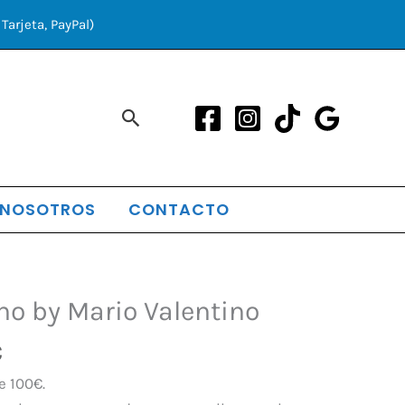
Tarjeta, PayPal)
Buscar
 NOSOTROS
CONTACTO
El
no by Mario Valentino
precio
€
l
actual
es:
e 100€.