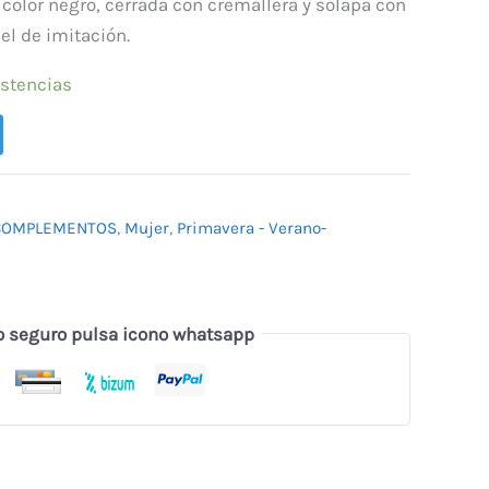
.
59,40 €.
color negro, cerrada con cremallera y solapa con
el de imitación.
istencias
COMPLEMENTOS
,
Mujer
,
Primavera - Verano-
o seguro pulsa icono whatsapp