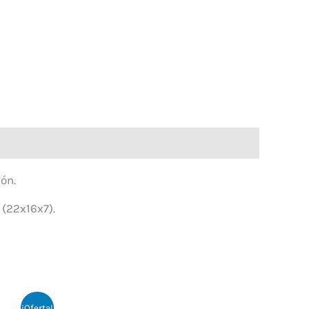
ón.
 (22x16x7).
¡Oferta!