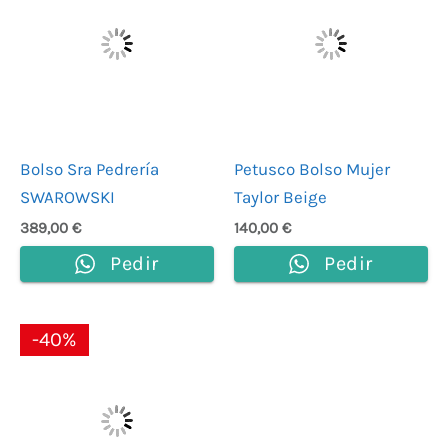
Bolso Sra Pedrería
Petusco Bolso Mujer
SWAROWSKI
Taylor Beige
389,00
€
140,00
€
Pedir
Pedir
El
El
-40%
precio
precio
original
actual
era:
es:
139,00 €.
83,40 €.