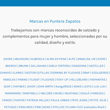
Marcas en Puntera Zapatos
Trabajamos con marcas reconocidas de calzado y
complementos para mujer y hombre, seleccionadas por su
calidad, diseño y estilo.
24HRS
|
48+HOURS
|
ALBEROLA
|
ALMA EN PENA
|
ALPE
|
ANNALISA J.M
|
ATOM
|
BAERCHI
|
BRUMA
|
CALLAGHAN
|
CARLA TORTOSA
|
CASADONA
|
CASTELLER
|
CHIKA10
|
CLARKS
|
DOCTOR CUTILLAS
|
DORKING BY FLUCHOS
|
DRAP
|
ECOLIGEROS
|
FABIOLAS
|
FINANO
|
FLOSSY
|
FLUCHOS
|
FOXY UP
|
HELLOBLAND
|
HISPANITAS
|
IGOR
|
J'HAYBER
|
JAVER
|
JOHN SMITH
|
KangaROOS
|
KOKIS
|
LEVI'S
|
LUA LUA
|
MARIAMARE
|
MARTINELLI
|
MELCRIS
|
MURO
|
MUSTANG
|
OXALÁ
|
PAREDES
|
PARODI
|
PASFOR
|
PATRICIA MILLER
|
PAULA URBAN
|
PEPE JEANS
|
PETITE JOLIE
|
PETUSCO
|
PIKOLINOS
|
PINK CACAO
|
PITILLOS
|
PLUMA FLEX (calzados Roal)
|