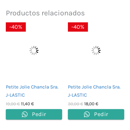
Productos relacionados
El
El
El
El
-40%
-40%
precio
precio
precio
precio
original
actual
original
actual
era:
es:
era:
es:
19,00 €.
11,40 €.
30,00 €.
18,00 €.
Petite Jolie Chancla Sra.
Petite Jolie Chancla Sra.
J-LASTIC
J-LASTIC
19,00
€
11,40
€
30,00
€
18,00
€
Pedir
Pedir