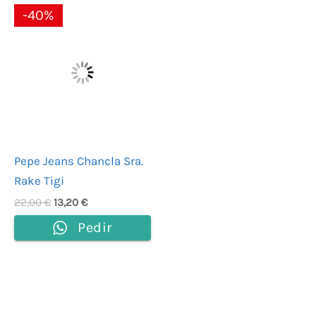
El
El
-40%
precio
precio
original
actual
era:
es:
22,00 €.
13,20 €.
Pepe Jeans Chancla Sra.
Rake Tigi
22,00
€
13,20
€
Pedir