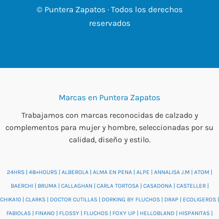
© Puntera Zapatos · Todos los derechos
reservados
Marcas en Puntera Zapatos
Trabajamos con marcas reconocidas de calzado y
complementos para mujer y hombre, seleccionadas por su
calidad, diseño y estilo.
24HRS
|
48+HOURS
|
ALBEROLA
|
ALMA EN PENA
|
ALPE
|
ANNALISA J.M
|
ATOM
|
BAERCHI
|
BRUMA
|
CALLAGHAN
|
CARLA TORTOSA
|
CASADONA
|
CASTELLER
|
CHIKA10
|
CLARKS
|
DOCTOR CUTILLAS
|
DORKING BY FLUCHOS
|
DRAP
|
ECOLIGEROS
|
FABIOLAS
|
FINANO
|
FLOSSY
|
FLUCHOS
|
FOXY UP
|
HELLOBLAND
|
HISPANITAS
|