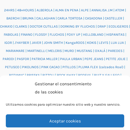
24HRS
|
48+HOURS
|
ALBEROLA
|
ALMA EN PENA
|
ALPE
|
ANNALISA J.M
|
ATOM
|
BAERCHI
|
BRUMA
|
CALLAGHAN
|
CARLA TORTOSA
|
CASADONA
|
CASTELLER
|
CHIKA10
|
CLARKS
|
DOCTOR CUTILLAS
|
DORKING BY FLUCHOS
|
DRAP
|
ECOLIGEROS
|
FABIOLAS
|
FINANO
|
FLOSSY
|
FLUCHOS
|
FOXY UP
|
HELLOBLAND
|
HISPANITAS
|
IGOR
|
J'HAYBER
|
JAVER
|
JOHN SMITH
|
KangaROOS
|
KOKIS
|
LEVI'S
|
LUA LUA
|
MARIAMARE
|
MARTINELLI
|
MELCRIS
|
MURO
|
MUSTANG
|
OXALÁ
|
PAREDES
|
PARODI
|
PASFOR
|
PATRICIA MILLER
|
PAULA URBAN
|
PEPE JEANS
|
PETITE JOLIE
|
PETUSCO
|
PIKOLINOS
|
PINK CACAO
|
PITILLOS
|
PLUMA FLEX (calzados Roal)
|
POTAMAC
|
PRISSKA
|
RIZZOLI
|
ROCK AWAY
|
RODEVIL
|
RUIZ Y GALLEGO
|
Gestionar el consentimiento
SALONISSIMOS
|
SALVI
|
SAM'S
|
VALENTINO BAGS
|
VIDORRETA
|
VUL.LADI
|
de las cookies
WONDERS
|
XTI
|
YUMAS
|
Utilizamos cookies para optimizar nuestro sitio web y nuestro servicio.
Aceptar cookies
© 2026 Catálogo online Puntera Zapatos · Calzado cómodo