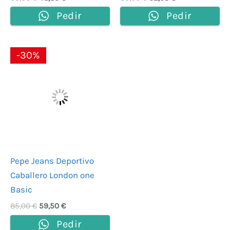
Pedir
Pedir
El
El
-30%
precio
precio
original
actual
era:
es:
85,00 €.
59,50 €.
Pepe Jeans Deportivo
Caballero London one
Basic
85,00
€
59,50
€
Pedir