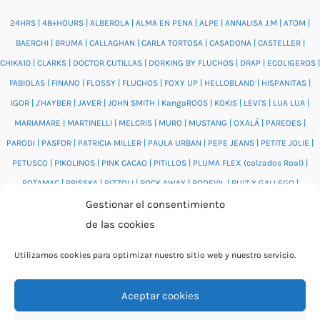
24HRS
|
48+HOURS
|
ALBEROLA
|
ALMA EN PENA
|
ALPE
|
ANNALISA J.M
|
ATOM
|
BAERCHI
|
BRUMA
|
CALLAGHAN
|
CARLA TORTOSA
|
CASADONA
|
CASTELLER
|
CHIKA10
|
CLARKS
|
DOCTOR CUTILLAS
|
DORKING BY FLUCHOS
|
DRAP
|
ECOLIGEROS
|
FABIOLAS
|
FINANO
|
FLOSSY
|
FLUCHOS
|
FOXY UP
|
HELLOBLAND
|
HISPANITAS
|
IGOR
|
J'HAYBER
|
JAVER
|
JOHN SMITH
|
KangaROOS
|
KOKIS
|
LEVI'S
|
LUA LUA
|
MARIAMARE
|
MARTINELLI
|
MELCRIS
|
MURO
|
MUSTANG
|
OXALÁ
|
PAREDES
|
PARODI
|
PASFOR
|
PATRICIA MILLER
|
PAULA URBAN
|
PEPE JEANS
|
PETITE JOLIE
|
PETUSCO
|
PIKOLINOS
|
PINK CACAO
|
PITILLOS
|
PLUMA FLEX (calzados Roal)
|
POTAMAC
|
PRISSKA
|
RIZZOLI
|
ROCK AWAY
|
RODEVIL
|
RUIZ Y GALLEGO
|
SALONISSIMOS
|
SALVI
|
SAM'S
|
VALENTINO BAGS
|
VIDORRETA
|
VUL.LADI
|
Gestionar el consentimiento
WONDERS
|
XTI
|
YUMAS
|
de las cookies
Utilizamos cookies para optimizar nuestro sitio web y nuestro servicio.
Aceptar cookies
© 2026 Catálogo online Puntera Zapatos · Calzado cómodo