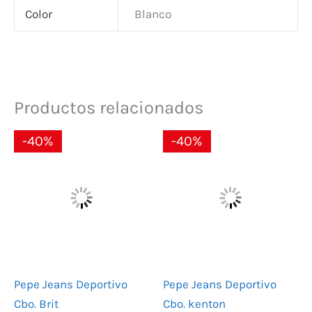
Color
Blanco
Productos relacionados
El
El
El
El
-40%
-40%
precio
precio
precio
precio
original
actual
original
actual
era:
es:
era:
es:
89,90 €.
53,94 €.
69,90 €.
41,94 €.
Pepe Jeans Deportivo
Pepe Jeans Deportivo
Cbo. Brit
Cbo. kenton