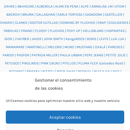
24HRS
|
48+HOURS
|
ALBEROLA
|
ALMA EN PENA
|
ALPE
|
ANNALISA J.M
|
ATOM
|
BAERCHI
|
BRUMA
|
CALLAGHAN
|
CARLA TORTOSA
|
CASADONA
|
CASTELLER
|
CHIKA10
|
CLARKS
|
DOCTOR CUTILLAS
|
DORKING BY FLUCHOS
|
DRAP
|
ECOLIGEROS
|
FABIOLAS
|
FINANO
|
FLOSSY
|
FLUCHOS
|
FOXY UP
|
HELLOBLAND
|
HISPANITAS
|
IGOR
|
J'HAYBER
|
JAVER
|
JOHN SMITH
|
KangaROOS
|
KOKIS
|
LEVI'S
|
LUA LUA
|
MARIAMARE
|
MARTINELLI
|
MELCRIS
|
MURO
|
MUSTANG
|
OXALÁ
|
PAREDES
|
PARODI
|
PASFOR
|
PATRICIA MILLER
|
PAULA URBAN
|
PEPE JEANS
|
PETITE JOLIE
|
PETUSCO
|
PIKOLINOS
|
PINK CACAO
|
PITILLOS
|
PLUMA FLEX (calzados Roal)
|
POTAMAC
|
PRISSKA
|
RIZZOLI
|
ROCK AWAY
|
RODEVIL
|
RUIZ Y GALLEGO
|
SALONISSIMOS
|
SALVI
|
SAM'S
|
VALENTINO BAGS
|
VIDORRETA
|
VUL.LADI
|
Gestionar el consentimiento
WONDERS
|
XTI
|
YUMAS
|
de las cookies
Utilizamos cookies para optimizar nuestro sitio web y nuestro servicio.
Aceptar cookies
© 2026 Catálogo online Puntera Zapatos · Calzado cómodo