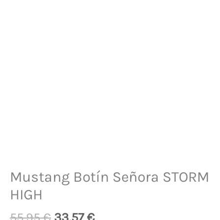
Mustang Botín Señora STORM
HIGH
55,95
€
33,57
€