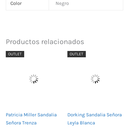
Color
Negro
Productos relacionados
El
El
El
El
OUTLET
OUTLET
precio
precio
precio
precio
original
actual
original
actual
era:
es:
era:
es:
54,00 €.
32,40 €.
55,00 €.
33,00 €.
Patricia Miller Sandalia
Dorking Sandalia Señora
Señora Trenza
Leyla Blanca