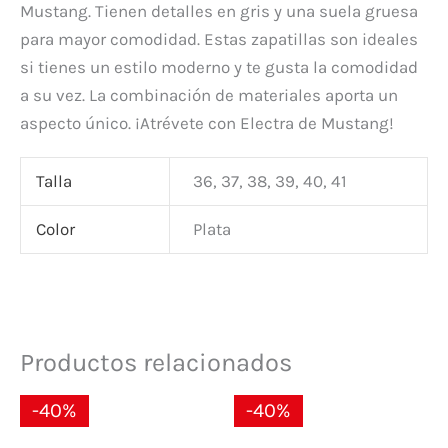
Mustang. Tienen detalles en gris y una suela gruesa
para mayor comodidad. Estas zapatillas son ideales
si tienes un estilo moderno y te gusta la comodidad
a su vez. La combinación de materiales aporta un
aspecto único. ¡Atrévete con Electra de Mustang!
Talla
36, 37, 38, 39, 40, 41
Color
Plata
Productos relacionados
El
El
El
El
-40%
-40%
precio
precio
precio
precio
original
actual
original
actual