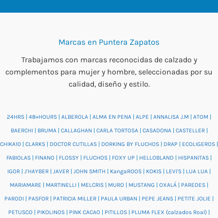
Marcas en Puntera Zapatos
Trabajamos con marcas reconocidas de calzado y
complementos para mujer y hombre, seleccionadas por su
calidad, diseño y estilo.
24HRS
|
48+HOURS
|
ALBEROLA
|
ALMA EN PENA
|
ALPE
|
ANNALISA J.M
|
ATOM
|
BAERCHI
|
BRUMA
|
CALLAGHAN
|
CARLA TORTOSA
|
CASADONA
|
CASTELLER
|
CHIKA10
|
CLARKS
|
DOCTOR CUTILLAS
|
DORKING BY FLUCHOS
|
DRAP
|
ECOLIGEROS
|
FABIOLAS
|
FINANO
|
FLOSSY
|
FLUCHOS
|
FOXY UP
|
HELLOBLAND
|
HISPANITAS
|
IGOR
|
J'HAYBER
|
JAVER
|
JOHN SMITH
|
KangaROOS
|
KOKIS
|
LEVI'S
|
LUA LUA
|
MARIAMARE
|
MARTINELLI
|
MELCRIS
|
MURO
|
MUSTANG
|
OXALÁ
|
PAREDES
|
PARODI
|
PASFOR
|
PATRICIA MILLER
|
PAULA URBAN
|
PEPE JEANS
|
PETITE JOLIE
|
PETUSCO
|
PIKOLINOS
|
PINK CACAO
|
PITILLOS
|
PLUMA FLEX (calzados Roal)
|