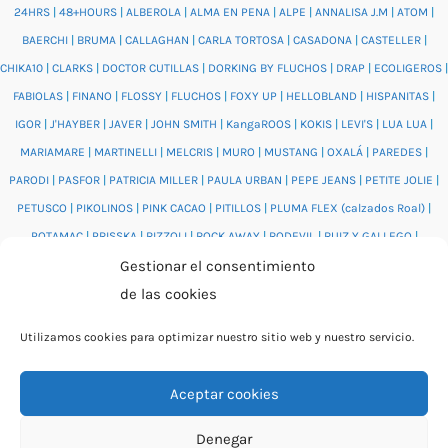
24HRS
|
48+HOURS
|
ALBEROLA
|
ALMA EN PENA
|
ALPE
|
ANNALISA J.M
|
ATOM
|
BAERCHI
|
BRUMA
|
CALLAGHAN
|
CARLA TORTOSA
|
CASADONA
|
CASTELLER
|
CHIKA10
|
CLARKS
|
DOCTOR CUTILLAS
|
DORKING BY FLUCHOS
|
DRAP
|
ECOLIGEROS
|
FABIOLAS
|
FINANO
|
FLOSSY
|
FLUCHOS
|
FOXY UP
|
HELLOBLAND
|
HISPANITAS
|
IGOR
|
J'HAYBER
|
JAVER
|
JOHN SMITH
|
KangaROOS
|
KOKIS
|
LEVI'S
|
LUA LUA
|
MARIAMARE
|
MARTINELLI
|
MELCRIS
|
MURO
|
MUSTANG
|
OXALÁ
|
PAREDES
|
PARODI
|
PASFOR
|
PATRICIA MILLER
|
PAULA URBAN
|
PEPE JEANS
|
PETITE JOLIE
|
PETUSCO
|
PIKOLINOS
|
PINK CACAO
|
PITILLOS
|
PLUMA FLEX (calzados Roal)
|
POTAMAC
|
PRISSKA
|
RIZZOLI
|
ROCK AWAY
|
RODEVIL
|
RUIZ Y GALLEGO
|
SALONISSIMOS
|
SALVI
|
SAM'S
|
VALENTINO BAGS
|
VIDORRETA
|
VUL.LADI
|
Gestionar el consentimiento
WONDERS
|
XTI
|
YUMAS
|
de las cookies
Utilizamos cookies para optimizar nuestro sitio web y nuestro servicio.
Aceptar cookies
© 2026 Catálogo online Puntera Zapatos · Calzado cómodo
Denegar
para mujer y hombre · O Rosal (Pontevedra)