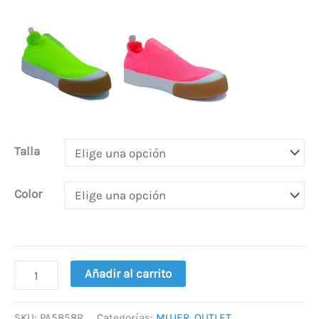
Talla
Color
Añadir al carrito
SKU:
PA5858R
Categorías:
MUJER
,
OUTLET