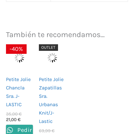
También te recomendamos…
El
El
El
El
OUTLET
-40%
precio
precio
precio
precio
actual
original
actual
original
es:
era:
es:
era:
21,00 €.
35,00 €.
41,99 €.
69,99 €.
Petite Jolie
Petite Jolie
Chancla
Zapatillas
Sra. J-
Sra.
LASTIC
Urbanas
Knit/J-
35,00
€
21,00
€
Lastic
Pedir
69,99
€