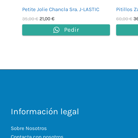
Petite Jolie Chancla Sra. J-LASTIC
Pitillos 
35,00
€
21,00
€
60,00
€
3
Pedir
Información legal
Sobre Nosotros
Contacta con nosotros