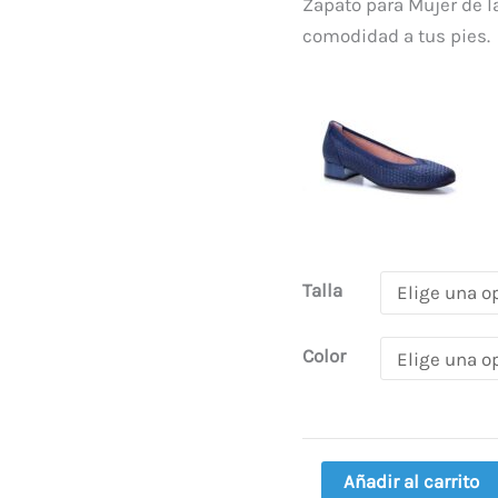
70,00 €
Bajo
Zapato para Mujer de la
cantidad
comodidad a tus pies.
Talla
Color
Añadir al carrito