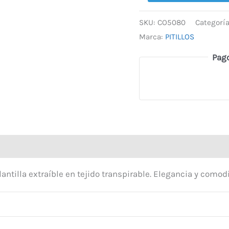
SKU:
CO5080
Categorí
Marca:
PITILLOS
Pag
lantilla extraíble en tejido transpirable. Elegancia y comod