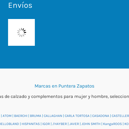
Envíos
Marcas en Puntera Zapatos
 de calzado y complementos para mujer y hombre, seleccionada
|
ATOM
|
BAERCHI
|
BRUMA
|
CALLAGHAN
|
CARLA TORTOSA
|
CASADONA
|
CASTELLER
HELLOBLAND
|
HISPANITAS
|
IGOR
|
J'HAYBER
|
JAVER
|
JOHN SMITH
|
KangaROOS
|
KO