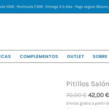
sde 100€ · Península 7,50€ · Entrega 3-5 días · Pago seguro (Bizum, 
RCAS
COMPLEMENTOS
OUTLET
SOBRE
El
Pitillos Sal
Pitillos
precio
Salón
70,00
€
42,00
€
origina
Mujer
era:
DoradoTacón
Envíos gratis a partir d