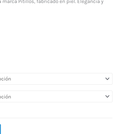
.
42,00 €.
 marca Pitillos, fabricado en piel. Elegancia y