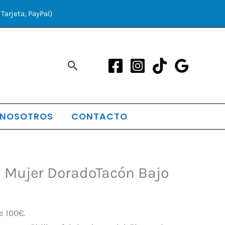
Tarjeta, PayPal)
Buscar
 NOSOTROS
CONTACTO
El
ón Mujer DoradoTacón Bajo
precio
l
actual
es:
e 100€.