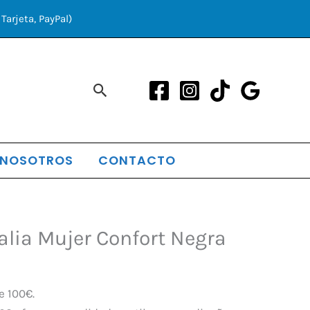
Tarjeta, PayPal)
Buscar
 NOSOTROS
CONTACTO
l
dalia Mujer Confort Negra
precio
l
actual
s:
e 100€.