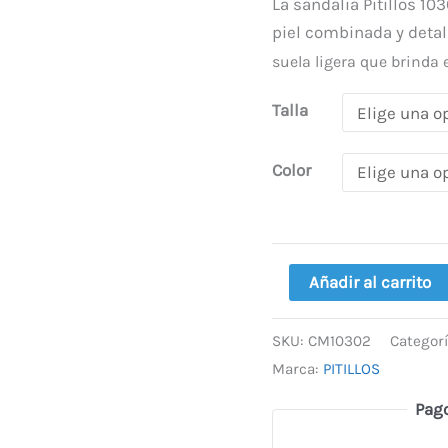
78,50 €
4
Negra
La sandalia Pitillos 1
cantidad
piel combinada y deta
suela ligera que brinda 
Talla
Color
Añadir al carrito
SKU:
CM10302
Categor
Marca:
PITILLOS
Pag