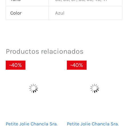
Color
Azul
Productos relacionados
El
El
El
El
-40%
-40%
precio
precio
precio
precio
original
actual
original
actual
era:
es:
era:
es:
30,00 €.
18,00 €.
19,00 €.
11,40 €.
Petite Jolie Chancla Sra.
Petite Jolie Chancla Sra.