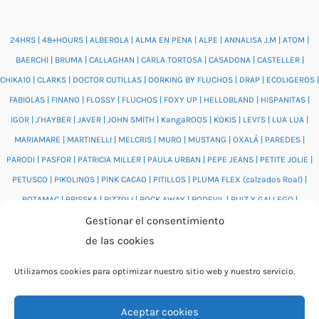
24HRS
|
48+HOURS
|
ALBEROLA
|
ALMA EN PENA
|
ALPE
|
ANNALISA J.M
|
ATOM
|
BAERCHI
|
BRUMA
|
CALLAGHAN
|
CARLA TORTOSA
|
CASADONA
|
CASTELLER
|
CHIKA10
|
CLARKS
|
DOCTOR CUTILLAS
|
DORKING BY FLUCHOS
|
DRAP
|
ECOLIGEROS
|
FABIOLAS
|
FINANO
|
FLOSSY
|
FLUCHOS
|
FOXY UP
|
HELLOBLAND
|
HISPANITAS
|
IGOR
|
J'HAYBER
|
JAVER
|
JOHN SMITH
|
KangaROOS
|
KOKIS
|
LEVI'S
|
LUA LUA
|
MARIAMARE
|
MARTINELLI
|
MELCRIS
|
MURO
|
MUSTANG
|
OXALÁ
|
PAREDES
|
PARODI
|
PASFOR
|
PATRICIA MILLER
|
PAULA URBAN
|
PEPE JEANS
|
PETITE JOLIE
|
PETUSCO
|
PIKOLINOS
|
PINK CACAO
|
PITILLOS
|
PLUMA FLEX (calzados Roal)
|
POTAMAC
|
PRISSKA
|
RIZZOLI
|
ROCK AWAY
|
RODEVIL
|
RUIZ Y GALLEGO
|
Gestionar el consentimiento
SALONISSIMOS
|
SALVI
|
SAM'S
|
VALENTINO BAGS
|
VIDORRETA
|
VUL.LADI
|
de las cookies
WONDERS
|
XTI
|
YUMAS
|
Utilizamos cookies para optimizar nuestro sitio web y nuestro servicio.
Aceptar cookies