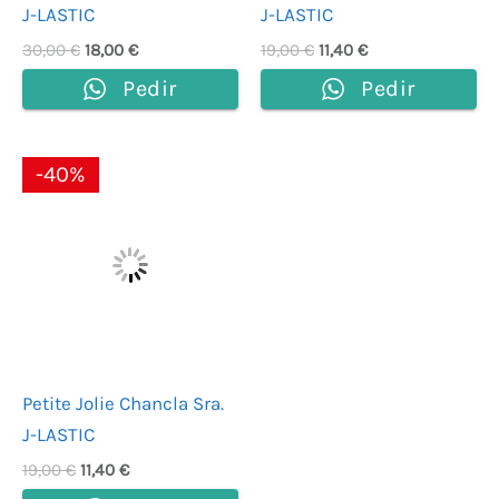
J-LASTIC
J-LASTIC
30,00
€
18,00
€
19,00
€
11,40
€
Pedir
Pedir
El
El
-40%
precio
precio
original
actual
era:
es:
19,00 €.
11,40 €.
Petite Jolie Chancla Sra.
J-LASTIC
19,00
€
11,40
€