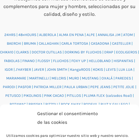
complementos para mujer y hombre, seleccionadas por su
calidad, diseño y estilo.
24HRS
|
48+HOURS
|
ALBEROLA
|
ALMA EN PENA
|
ALPE
|
ANNALISA J.M
|
ATOM
|
BAERCHI
|
BRUMA
|
CALLAGHAN
|
CARLA TORTOSA
|
CASADONA
|
CASTELLER
|
CHIKA10
|
CLARKS
|
DOCTOR CUTILLAS
|
DORKING BY FLUCHOS
|
DRAP
|
ECOLIGEROS
|
FABIOLAS
|
FINANO
|
FLOSSY
|
FLUCHOS
|
FOXY UP
|
HELLOBLAND
|
HISPANITAS
|
IGOR
|
J'HAYBER
|
JAVER
|
JOHN SMITH
|
KangaROOS
|
KOKIS
|
LEVI'S
|
LUA LUA
|
MARIAMARE
|
MARTINELLI
|
MELCRIS
|
MURO
|
MUSTANG
|
OXALÁ
|
PAREDES
|
PARODI
|
PASFOR
|
PATRICIA MILLER
|
PAULA URBAN
|
PEPE JEANS
|
PETITE JOLIE
|
PETUSCO
|
PIKOLINOS
|
PINK CACAO
|
PITILLOS
|
PLUMA FLEX (calzados Roal)
|
POTAMAC
|
PRISSKA
|
RIZZOLI
|
ROCK AWAY
|
RODEVIL
|
RUIZ Y GALLEGO
|
Gestionar el consentimiento
SALONISSIMOS
|
SALVI
|
SAM'S
|
VALENTINO BAGS
|
VIDORRETA
|
VUL.LADI
|
de las cookies
WONDERS
|
XTI
|
YUMAS
|
Utilizamos cookies para optimizar nuestro sitio web y nuestro servicio.