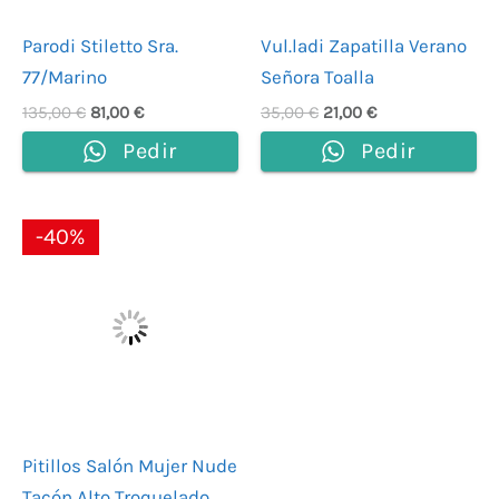
Parodi Stiletto Sra.
Vul.ladi Zapatilla Verano
77/Marino
Señora Toalla
135,00
€
81,00
€
35,00
€
21,00
€
Pedir
Pedir
El
El
-40%
precio
precio
original
actual
era:
es:
65,00 €.
39,00 €.
Pitillos Salón Mujer Nude
Tacón Alto Troquelado