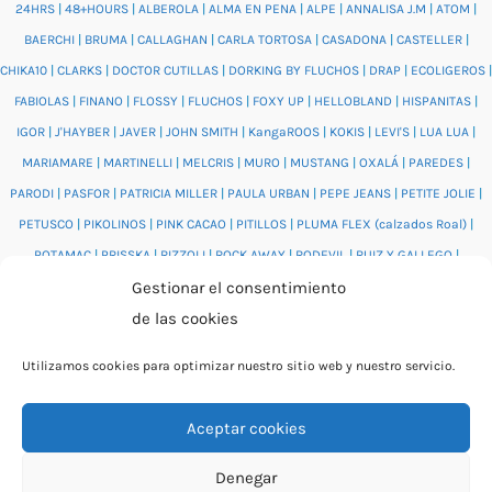
24HRS
|
48+HOURS
|
ALBEROLA
|
ALMA EN PENA
|
ALPE
|
ANNALISA J.M
|
ATOM
|
BAERCHI
|
BRUMA
|
CALLAGHAN
|
CARLA TORTOSA
|
CASADONA
|
CASTELLER
|
CHIKA10
|
CLARKS
|
DOCTOR CUTILLAS
|
DORKING BY FLUCHOS
|
DRAP
|
ECOLIGEROS
|
FABIOLAS
|
FINANO
|
FLOSSY
|
FLUCHOS
|
FOXY UP
|
HELLOBLAND
|
HISPANITAS
|
IGOR
|
J'HAYBER
|
JAVER
|
JOHN SMITH
|
KangaROOS
|
KOKIS
|
LEVI'S
|
LUA LUA
|
MARIAMARE
|
MARTINELLI
|
MELCRIS
|
MURO
|
MUSTANG
|
OXALÁ
|
PAREDES
|
PARODI
|
PASFOR
|
PATRICIA MILLER
|
PAULA URBAN
|
PEPE JEANS
|
PETITE JOLIE
|
PETUSCO
|
PIKOLINOS
|
PINK CACAO
|
PITILLOS
|
PLUMA FLEX (calzados Roal)
|
POTAMAC
|
PRISSKA
|
RIZZOLI
|
ROCK AWAY
|
RODEVIL
|
RUIZ Y GALLEGO
|
Gestionar el consentimiento
SALONISSIMOS
|
SALVI
|
SAM'S
|
VALENTINO BAGS
|
VIDORRETA
|
VUL.LADI
|
de las cookies
WONDERS
|
XTI
|
YUMAS
|
Utilizamos cookies para optimizar nuestro sitio web y nuestro servicio.
Aceptar cookies
© 2026 Catálogo online Puntera Zapatos · Calzado cómodo
Denegar
para mujer y hombre · O Rosal (Pontevedra)