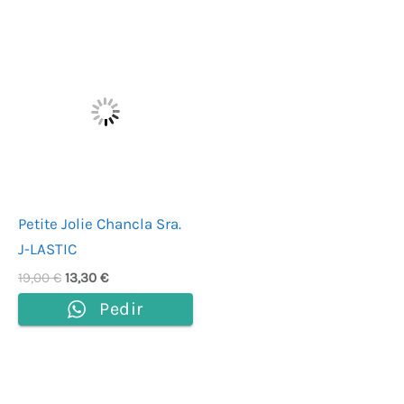
El
El
precio
precio
original
actual
era:
es:
19,00 €.
13,30 €.
Petite Jolie Chancla Sra.
J-LASTIC
19,00
€
13,30
€
Pedir