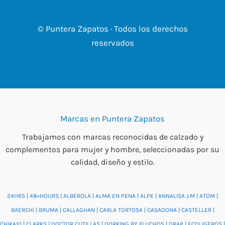
© Puntera Zapatos · Todos los derechos
reservados
Marcas en Puntera Zapatos
Trabajamos con marcas reconocidas de calzado y
complementos para mujer y hombre, seleccionadas por su
calidad, diseño y estilo.
24HRS
|
48+HOURS
|
ALBEROLA
|
ALMA EN PENA
|
ALPE
|
ANNALISA J.M
|
ATOM
|
BAERCHI
|
BRUMA
|
CALLAGHAN
|
CARLA TORTOSA
|
CASADONA
|
CASTELLER
|
CHIKA10
|
CLARKS
|
DOCTOR CUTILLAS
|
DORKING BY FLUCHOS
|
DRAP
|
ECOLIGEROS
|