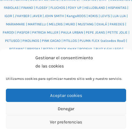
FABIOLAS
|
FINANO
|
FLOSSY
|
FLUCHOS
|
FOXY UP
|
HELLOBLAND
|
HISPANITAS
|
IGOR
|
J'HAYBER
|
JAVER
|
JOHN SMITH
|
KangaROOS
|
KOKIS
|
LEVI'S
|
LUA LUA
|
MARIAMARE
|
MARTINELLI
|
MELCRIS
|
MURO
|
MUSTANG
|
OXALÁ
|
PAREDES
|
PARODI
|
PASFOR
|
PATRICIA MILLER
|
PAULA URBAN
|
PEPE JEANS
|
PETITE JOLIE
|
PETUSCO
|
PIKOLINOS
|
PINK CACAO
|
PITILLOS
|
PLUMA FLEX (calzados Roal)
|
POTAMAC
|
PRISSKA
|
RIZZOLI
|
ROCK AWAY
|
RODEVIL
|
RUIZ Y GALLEGO
|
Gestionar el consentimiento
SALONISSIMOS
|
SALVI
|
SAM'S
|
VALENTINO BAGS
|
VIDORRETA
|
VUL.LADI
|
de las cookies
WONDERS
|
XTI
|
YUMAS
|
Utilizamos cookies para optimizar nuestro sitio web y nuestro servicio.
Aceptar cookies
© 2026 Catálogo online Puntera Zapatos · Calzado cómodo
Denegar
para mujer y hombre · O Rosal (Pontevedra)
Ver preferencias
By Rita García Gil