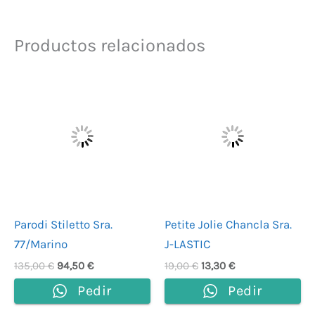
Productos relacionados
El
El
El
El
precio
precio
precio
precio
original
actual
original
actual
era:
es:
era:
es:
135,00 €.
94,50 €.
19,00 €.
13,30 €.
Parodi Stiletto Sra.
Petite Jolie Chancla Sra.
77/Marino
J-LASTIC
135,00
€
94,50
€
19,00
€
13,30
€
Pedir
Pedir