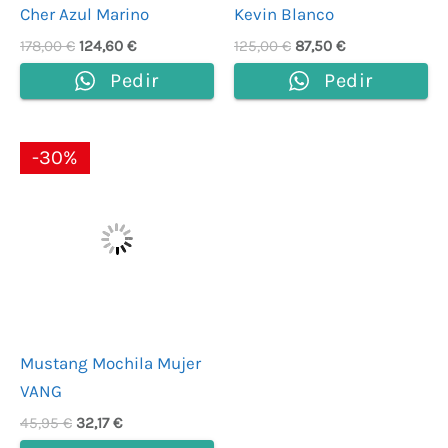
Cher Azul Marino
Kevin Blanco
178,00
€
124,60
€
125,00
€
87,50
€
Pedir
Pedir
El
El
-30%
precio
precio
original
actual
era:
es:
45,95 €.
32,17 €.
Mustang Mochila Mujer
VANG
45,95
€
32,17
€