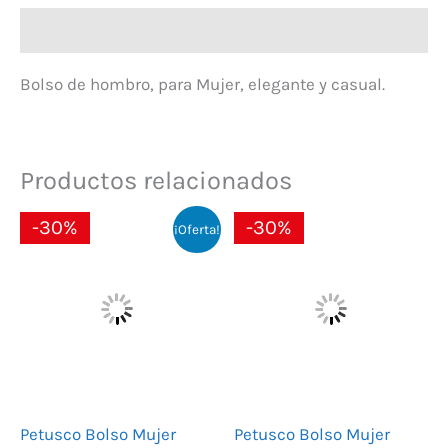
Descripción
Bolso de hombro, para Mujer, elegante y casual.
Productos relacionados
El
El
El
El
-30%
-30%
¡Oferta!
precio
precio
precio
precio
original
actual
original
actual
era:
es:
era:
es:
178,00 €.
124,60 €.
125,00 €.
87,50 €.
Petusco Bolso Mujer
Petusco Bolso Mujer