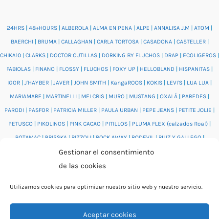
24HRS
|
48+HOURS
|
ALBEROLA
|
ALMA EN PENA
|
ALPE
|
ANNALISA J.M
|
ATOM
|
BAERCHI
|
BRUMA
|
CALLAGHAN
|
CARLA TORTOSA
|
CASADONA
|
CASTELLER
|
CHIKA10
|
CLARKS
|
DOCTOR CUTILLAS
|
DORKING BY FLUCHOS
|
DRAP
|
ECOLIGEROS
|
FABIOLAS
|
FINANO
|
FLOSSY
|
FLUCHOS
|
FOXY UP
|
HELLOBLAND
|
HISPANITAS
|
IGOR
|
J'HAYBER
|
JAVER
|
JOHN SMITH
|
KangaROOS
|
KOKIS
|
LEVI'S
|
LUA LUA
|
MARIAMARE
|
MARTINELLI
|
MELCRIS
|
MURO
|
MUSTANG
|
OXALÁ
|
PAREDES
|
PARODI
|
PASFOR
|
PATRICIA MILLER
|
PAULA URBAN
|
PEPE JEANS
|
PETITE JOLIE
|
PETUSCO
|
PIKOLINOS
|
PINK CACAO
|
PITILLOS
|
PLUMA FLEX (calzados Roal)
|
POTAMAC
|
PRISSKA
|
RIZZOLI
|
ROCK AWAY
|
RODEVIL
|
RUIZ Y GALLEGO
|
Gestionar el consentimiento
SALONISSIMOS
|
SALVI
|
SAM'S
|
VALENTINO BAGS
|
VIDORRETA
|
VUL.LADI
|
de las cookies
WONDERS
|
XTI
|
YUMAS
|
Utilizamos cookies para optimizar nuestro sitio web y nuestro servicio.
Aceptar cookies