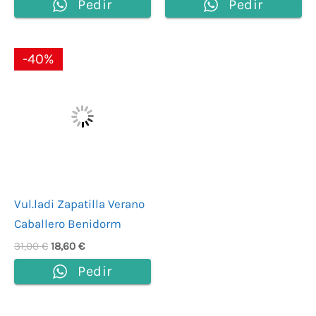
Pedir
Pedir
El
El
-40%
precio
precio
original
actual
era:
es:
31,00 €.
18,60 €.
Vul.ladi Zapatilla Verano
Caballero Benidorm
31,00
€
18,60
€
Pedir