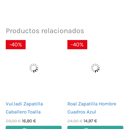
Productos relacionados
El
El
El
El
-40%
-40%
precio
precio
precio
precio
original
actual
original
actual
era:
es:
era:
es:
28,00 €.
16,80 €.
24,95 €.
14,97 €.
Vul.ladi Zapatilla
Roal Zapatilla Hombre
Caballero Toalla
Cuadros Azul
28,00
€
16,80
€
24,95
€
14,97
€