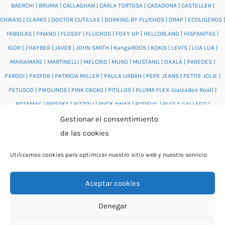
BAERCHI
|
BRUMA
|
CALLAGHAN
|
CARLA TORTOSA
|
CASADONA
|
CASTELLER
|
CHIKA10
|
CLARKS
|
DOCTOR CUTILLAS
|
DORKING BY FLUCHOS
|
DRAP
|
ECOLIGEROS
|
FABIOLAS
|
FINANO
|
FLOSSY
|
FLUCHOS
|
FOXY UP
|
HELLOBLAND
|
HISPANITAS
|
IGOR
|
J'HAYBER
|
JAVER
|
JOHN SMITH
|
KangaROOS
|
KOKIS
|
LEVI'S
|
LUA LUA
|
MARIAMARE
|
MARTINELLI
|
MELCRIS
|
MURO
|
MUSTANG
|
OXALÁ
|
PAREDES
|
PARODI
|
PASFOR
|
PATRICIA MILLER
|
PAULA URBAN
|
PEPE JEANS
|
PETITE JOLIE
|
PETUSCO
|
PIKOLINOS
|
PINK CACAO
|
PITILLOS
|
PLUMA FLEX (calzados Roal)
|
POTAMAC
|
PRISSKA
|
RIZZOLI
|
ROCK AWAY
|
RODEVIL
|
RUIZ Y GALLEGO
|
Gestionar el consentimiento
SALONISSIMOS
|
SALVI
|
SAM'S
|
VALENTINO BAGS
|
VIDORRETA
|
VUL.LADI
|
de las cookies
WONDERS
|
XTI
|
YUMAS
|
Utilizamos cookies para optimizar nuestro sitio web y nuestro servicio.
Aceptar cookies
© 2026 Catálogo online Puntera Zapatos · Calzado cómodo
Denegar
para mujer y hombre · O Rosal (Pontevedra)