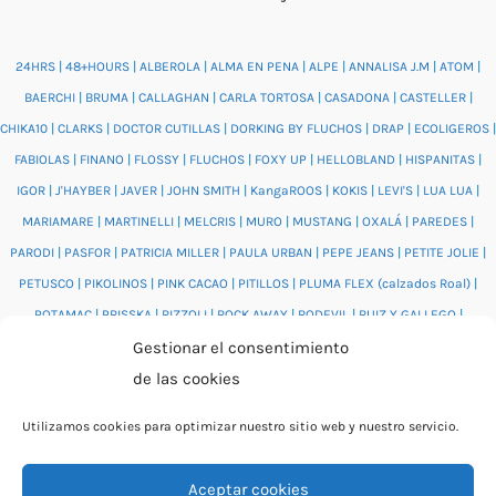
24HRS
|
48+HOURS
|
ALBEROLA
|
ALMA EN PENA
|
ALPE
|
ANNALISA J.M
|
ATOM
|
BAERCHI
|
BRUMA
|
CALLAGHAN
|
CARLA TORTOSA
|
CASADONA
|
CASTELLER
|
CHIKA10
|
CLARKS
|
DOCTOR CUTILLAS
|
DORKING BY FLUCHOS
|
DRAP
|
ECOLIGEROS
|
FABIOLAS
|
FINANO
|
FLOSSY
|
FLUCHOS
|
FOXY UP
|
HELLOBLAND
|
HISPANITAS
|
IGOR
|
J'HAYBER
|
JAVER
|
JOHN SMITH
|
KangaROOS
|
KOKIS
|
LEVI'S
|
LUA LUA
|
MARIAMARE
|
MARTINELLI
|
MELCRIS
|
MURO
|
MUSTANG
|
OXALÁ
|
PAREDES
|
PARODI
|
PASFOR
|
PATRICIA MILLER
|
PAULA URBAN
|
PEPE JEANS
|
PETITE JOLIE
|
PETUSCO
|
PIKOLINOS
|
PINK CACAO
|
PITILLOS
|
PLUMA FLEX (calzados Roal)
|
POTAMAC
|
PRISSKA
|
RIZZOLI
|
ROCK AWAY
|
RODEVIL
|
RUIZ Y GALLEGO
|
SALONISSIMOS
|
SALVI
|
SAM'S
|
VALENTINO BAGS
|
VIDORRETA
|
VUL.LADI
|
Gestionar el consentimiento
WONDERS
|
XTI
|
YUMAS
|
de las cookies
Utilizamos cookies para optimizar nuestro sitio web y nuestro servicio.
Aceptar cookies