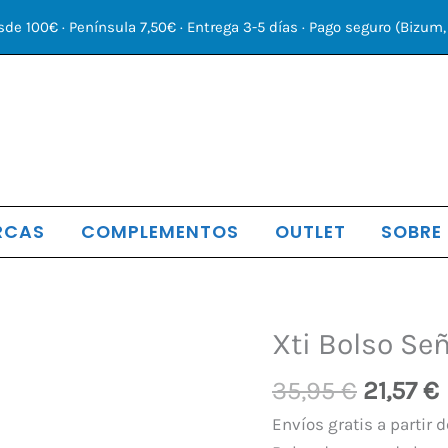
sde 100€ · Península 7,50€ · Entrega 3-5 días · Pago seguro (Bizum, 
RCAS
COMPLEMENTOS
OUTLET
SOBRE
El
Xti Bolso Se
Xti
precio
Bolso
35,95
€
21,57
€
origina
Señora
era:
cantidad
Envíos gratis a partir d