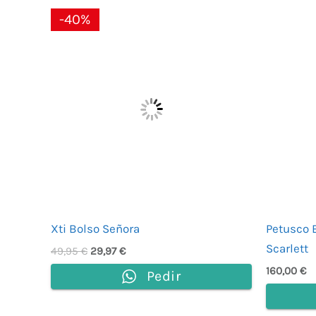
El
El
-40%
precio
precio
original
actual
era:
es:
49,95 €.
29,97 €.
Xti Bolso Señora
Petusco 
Scarlett
49,95
€
29,97
€
160,00
€
Pedir