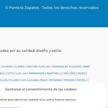
© Puntera Zapatos · Todos los derechos reservados
s por su calidad, diseño y estilo.
|
CHIKA10
|
CLARKS
|
DOCTOR CUTILLAS
|
DORKING BY FLUCHOS
|
DRAP
KIS
|
LEVI'S
|
LUA LUA
|
MARIAMARE
|
MARTINELLI
|
MELCRIS
|
MURO
|
TILLOS
|
PLUMA FLEX (calzados Roal)
|
POTAMAC
|
PRISSKA
|
RIZZOLI
|
DI
|
WONDERS
|
XTI
|
YUMAS
|
Gestionar el consentimiento de las cookies
kies para optimizar nuestro sitio web y nuestro servicio.