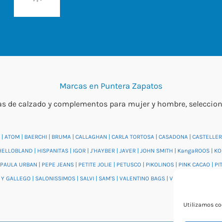
Marcas en Puntera Zapatos
 de calzado y complementos para mujer y hombre, seleccionada
|
ATOM
|
BAERCHI
|
BRUMA
|
CALLAGHAN
|
CARLA TORTOSA
|
CASADONA
|
CASTELLER
HELLOBLAND
|
HISPANITAS
|
IGOR
|
J'HAYBER
|
JAVER
|
JOHN SMITH
|
KangaROOS
|
KO
PAULA URBAN
|
PEPE JEANS
|
PETITE JOLIE
|
PETUSCO
|
PIKOLINOS
|
PINK CACAO
|
PI
 Y GALLEGO
|
SALONISSIMOS
|
SALVI
|
SAM'S
|
VALENTINO BAGS
|
VIDORRETA
|
VUL.LA
Utilizamos coo