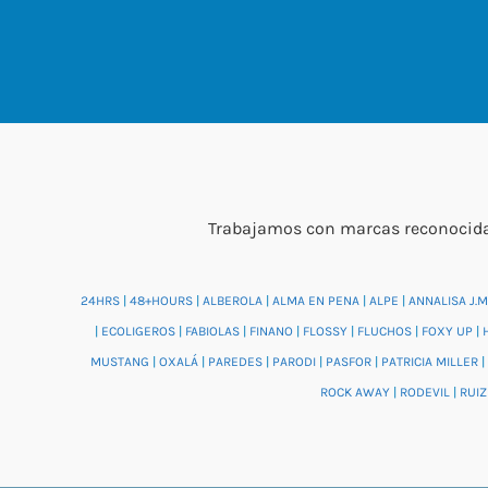
Trabajamos con marcas reconocidas
24HRS
|
48+HOURS
|
ALBEROLA
|
ALMA EN PENA
|
ALPE
|
ANNALISA J.M
|
ECOLIGEROS
|
FABIOLAS
|
FINANO
|
FLOSSY
|
FLUCHOS
|
FOXY UP
|
MUSTANG
|
OXALÁ
|
PAREDES
|
PARODI
|
PASFOR
|
PATRICIA MILLER
|
ROCK AWAY
|
RODEVIL
|
RUIZ