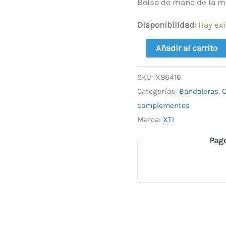
35,95 €
Bolso de mano de la ma
Disponibilidad:
Hay ex
Añadir al carrito
SKU:
X86416
Categorías:
Bandoleras
,
complementos
Marca:
XTI
Pag