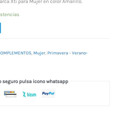
.
21,57 €.
rca Xti para Mujer en color Amarillo.
istencias
COMPLEMENTOS
,
Mujer
,
Primavera - Verano-
o seguro pulsa icono whatsapp