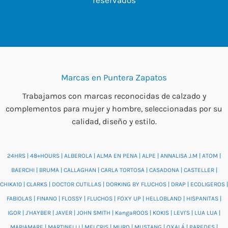
reservados
Marcas en Puntera Zapatos
Trabajamos con marcas reconocidas de calzado y
complementos para mujer y hombre, seleccionadas por su
calidad, diseño y estilo.
24HRS
|
48+HOURS
|
ALBEROLA
|
ALMA EN PENA
|
ALPE
|
ANNALISA J.M
|
ATOM
|
BAERCHI
|
BRUMA
|
CALLAGHAN
|
CARLA TORTOSA
|
CASADONA
|
CASTELLER
|
CHIKA10
|
CLARKS
|
DOCTOR CUTILLAS
|
DORKING BY FLUCHOS
|
DRAP
|
ECOLIGEROS
|
FABIOLAS
|
FINANO
|
FLOSSY
|
FLUCHOS
|
FOXY UP
|
HELLOBLAND
|
HISPANITAS
|
IGOR
|
J'HAYBER
|
JAVER
|
JOHN SMITH
|
KangaROOS
|
KOKIS
|
LEVI'S
|
LUA LUA
|
MARIAMARE
|
MARTINELLI
|
MELCRIS
|
MURO
|
MUSTANG
|
OXALÁ
|
PAREDES
|