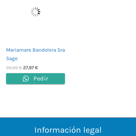
era:
es:
39,95 €.
27,97 €.
Mariamare Bandolera Sra
Sage
39,95
€
27,97
€
Pedir
Información legal