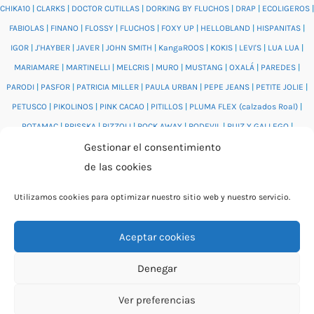
CHIKA10
|
CLARKS
|
DOCTOR CUTILLAS
|
DORKING BY FLUCHOS
|
DRAP
|
ECOLIGEROS
|
FABIOLAS
|
FINANO
|
FLOSSY
|
FLUCHOS
|
FOXY UP
|
HELLOBLAND
|
HISPANITAS
|
IGOR
|
J'HAYBER
|
JAVER
|
JOHN SMITH
|
KangaROOS
|
KOKIS
|
LEVI'S
|
LUA LUA
|
MARIAMARE
|
MARTINELLI
|
MELCRIS
|
MURO
|
MUSTANG
|
OXALÁ
|
PAREDES
|
PARODI
|
PASFOR
|
PATRICIA MILLER
|
PAULA URBAN
|
PEPE JEANS
|
PETITE JOLIE
|
PETUSCO
|
PIKOLINOS
|
PINK CACAO
|
PITILLOS
|
PLUMA FLEX (calzados Roal)
|
POTAMAC
|
PRISSKA
|
RIZZOLI
|
ROCK AWAY
|
RODEVIL
|
RUIZ Y GALLEGO
|
SALONISSIMOS
|
SALVI
|
SAM'S
|
VALENTINO BAGS
|
VIDORRETA
|
VUL.LADI
|
Gestionar el consentimiento
WONDERS
|
XTI
|
YUMAS
|
de las cookies
Utilizamos cookies para optimizar nuestro sitio web y nuestro servicio.
Aceptar cookies
© 2026 Catálogo online Puntera Zapatos · Calzado cómodo
Denegar
para mujer y hombre · O Rosal (Pontevedra)
Ver preferencias
By Rita García Gil