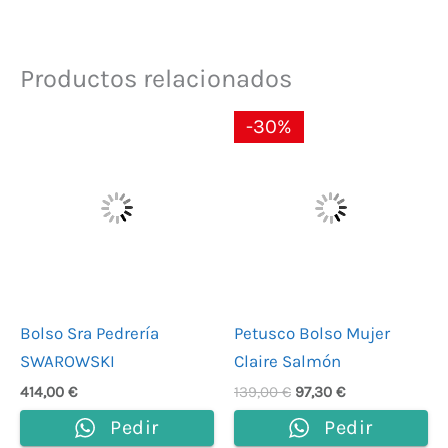
Productos relacionados
El
El
-30%
precio
precio
original
actual
era:
es:
139,00 €.
97,30 €.
Bolso Sra Pedrería
Petusco Bolso Mujer
SWAROWSKI
Claire Salmón
414,00
€
139,00
€
97,30
€
Pedir
Pedir