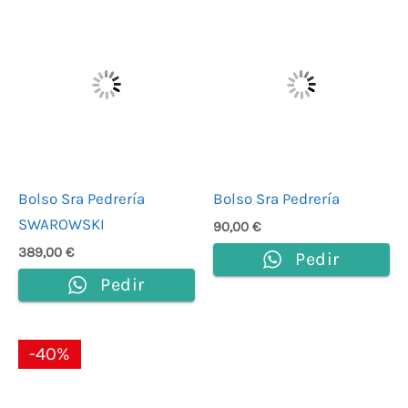
Bolso Sra Pedrería
Bolso Sra Pedrería
SWAROWSKI
90,00
€
389,00
€
Pedir
Pedir
El
El
-40%
precio
precio
original
actual
era:
es: