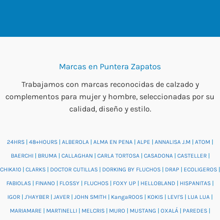
Marcas en Puntera Zapatos
Trabajamos con marcas reconocidas de calzado y
complementos para mujer y hombre, seleccionadas por su
calidad, diseño y estilo.
24HRS
|
48+HOURS
|
ALBEROLA
|
ALMA EN PENA
|
ALPE
|
ANNALISA J.M
|
ATOM
|
BAERCHI
|
BRUMA
|
CALLAGHAN
|
CARLA TORTOSA
|
CASADONA
|
CASTELLER
|
CHIKA10
|
CLARKS
|
DOCTOR CUTILLAS
|
DORKING BY FLUCHOS
|
DRAP
|
ECOLIGEROS
|
FABIOLAS
|
FINANO
|
FLOSSY
|
FLUCHOS
|
FOXY UP
|
HELLOBLAND
|
HISPANITAS
|
IGOR
|
J'HAYBER
|
JAVER
|
JOHN SMITH
|
KangaROOS
|
KOKIS
|
LEVI'S
|
LUA LUA
|
MARIAMARE
|
MARTINELLI
|
MELCRIS
|
MURO
|
MUSTANG
|
OXALÁ
|
PAREDES
|