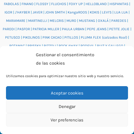
FABIOLAS
|
FINANO
|
FLOSSY
|
FLUCHOS
|
FOXY UP
|
HELLOBLAND
|
HISPANITAS
|
IGOR
|
J'HAYBER
|
JAVER
|
JOHN SMITH
|
KangaROOS
|
KOKIS
|
LEVI'S
|
LUA LUA
|
MARIAMARE
|
MARTINELLI
|
MELCRIS
|
MURO
|
MUSTANG
|
OXALÁ
|
PAREDES
|
PARODI
|
PASFOR
|
PATRICIA MILLER
|
PAULA URBAN
|
PEPE JEANS
|
PETITE JOLIE
|
PETUSCO
|
PIKOLINOS
|
PINK CACAO
|
PITILLOS
|
PLUMA FLEX (calzados Roal)
|
POTAMAC
|
PRISSKA
|
RIZZOLI
|
ROCK AWAY
|
RODEVIL
|
RUIZ Y GALLEGO
|
Gestionar el consentimiento
SALONISSIMOS
|
SALVI
|
SAM'S
|
VALENTINO BAGS
|
VIDORRETA
|
VUL.LADI
|
de las cookies
WONDERS
|
XTI
|
YUMAS
|
Utilizamos cookies para optimizar nuestro sitio web y nuestro servicio.
Aceptar cookies
© 2026 Catálogo online Puntera Zapatos · Calzado cómodo
Denegar
para mujer y hombre · O Rosal (Pontevedra)
Ver preferencias
By Rita García Gil