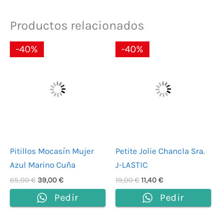
Productos relacionados
El
El
El
El
-40%
-40%
precio
precio
precio
precio
original
actual
original
actual
era:
es:
era:
es:
65,00 €.
39,00 €.
19,00 €.
11,40 €.
Pitillos Mocasín Mujer
Petite Jolie Chancla Sra.
Azul Marino Cuña
J-LASTIC
65,00
€
39,00
€
19,00
€
11,40
€
Pedir
Pedir