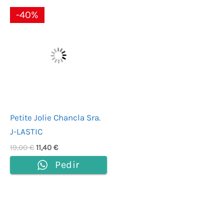
El
El
-40%
precio
precio
original
actual
era:
es:
19,00 €.
11,40 €.
Petite Jolie Chancla Sra.
J-LASTIC
19,00
€
11,40
€
Pedir