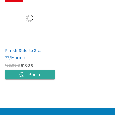
precio
precio
original
actual
era:
es:
135,00 €.
81,00 €.
Parodi Stiletto Sra.
77/Marino
135,00
€
81,00
€
Pedir