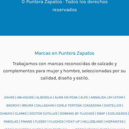
© Puntera Zapatos · Todos los derechos
reservados
Marcas en Puntera Zapatos
Trabajamos con marcas reconocidas de calzado y
complementos para mujer y hombre, seleccionadas por su
calidad, diseño y estilo.
24HRS
|
48+HOURS
|
ALBEROLA
|
ALMA EN PENA
|
ALPE
|
ANNALISA J.M
|
ATOM
|
BAERCHI
|
BRUMA
|
CALLAGHAN
|
CARLA TORTOSA
|
CASADONA
|
CASTELLER
|
CHIKA10
|
CLARKS
|
DOCTOR CUTILLAS
|
DORKING BY FLUCHOS
|
DRAP
|
ECOLIGEROS
|
FABIOLAS
|
FINANO
|
FLOSSY
|
FLUCHOS
|
FOXY UP
|
HELLOBLAND
|
HISPANITAS
|