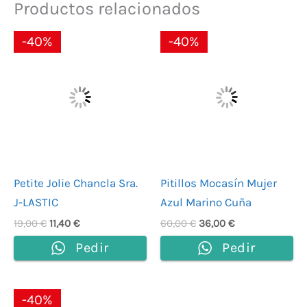
Productos relacionados
El
El
El
El
-40%
-40%
precio
precio
precio
precio
original
actual
original
actual
era:
es:
era:
es:
19,00 €.
11,40 €.
60,00 €.
36,00 €.
Petite Jolie Chancla Sra.
Pitillos Mocasín Mujer
J-LASTIC
Azul Marino Cuña
19,00
€
11,40
€
60,00
€
36,00
€
Pedir
Pedir
El
El
-40%