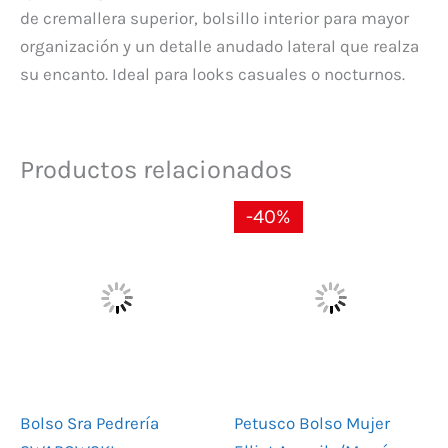
de cremallera superior, bolsillo interior para mayor
organización y un detalle anudado lateral que realza
su encanto. Ideal para looks casuales o nocturnos.
Productos relacionados
El
El
-40%
precio
precio
original
actual
era:
es:
145,00 €.
87,00 €.
Bolso Sra Pedrería
Petusco Bolso Mujer