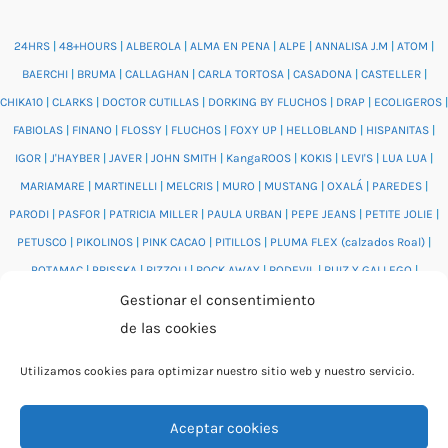
24HRS
|
48+HOURS
|
ALBEROLA
|
ALMA EN PENA
|
ALPE
|
ANNALISA J.M
|
ATOM
|
BAERCHI
|
BRUMA
|
CALLAGHAN
|
CARLA TORTOSA
|
CASADONA
|
CASTELLER
|
CHIKA10
|
CLARKS
|
DOCTOR CUTILLAS
|
DORKING BY FLUCHOS
|
DRAP
|
ECOLIGEROS
|
FABIOLAS
|
FINANO
|
FLOSSY
|
FLUCHOS
|
FOXY UP
|
HELLOBLAND
|
HISPANITAS
|
IGOR
|
J'HAYBER
|
JAVER
|
JOHN SMITH
|
KangaROOS
|
KOKIS
|
LEVI'S
|
LUA LUA
|
MARIAMARE
|
MARTINELLI
|
MELCRIS
|
MURO
|
MUSTANG
|
OXALÁ
|
PAREDES
|
PARODI
|
PASFOR
|
PATRICIA MILLER
|
PAULA URBAN
|
PEPE JEANS
|
PETITE JOLIE
|
PETUSCO
|
PIKOLINOS
|
PINK CACAO
|
PITILLOS
|
PLUMA FLEX (calzados Roal)
|
POTAMAC
|
PRISSKA
|
RIZZOLI
|
ROCK AWAY
|
RODEVIL
|
RUIZ Y GALLEGO
|
Gestionar el consentimiento
SALONISSIMOS
|
SALVI
|
SAM'S
|
VALENTINO BAGS
|
VIDORRETA
|
VUL.LADI
|
de las cookies
WONDERS
|
XTI
|
YUMAS
|
Utilizamos cookies para optimizar nuestro sitio web y nuestro servicio.
Aceptar cookies