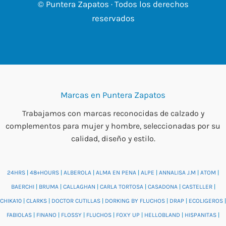
© Puntera Zapatos · Todos los derechos
reservados
Marcas en Puntera Zapatos
Trabajamos con marcas reconocidas de calzado y
complementos para mujer y hombre, seleccionadas por su
calidad, diseño y estilo.
24HRS
|
48+HOURS
|
ALBEROLA
|
ALMA EN PENA
|
ALPE
|
ANNALISA J.M
|
ATOM
|
BAERCHI
|
BRUMA
|
CALLAGHAN
|
CARLA TORTOSA
|
CASADONA
|
CASTELLER
|
CHIKA10
|
CLARKS
|
DOCTOR CUTILLAS
|
DORKING BY FLUCHOS
|
DRAP
|
ECOLIGEROS
|
FABIOLAS
|
FINANO
|
FLOSSY
|
FLUCHOS
|
FOXY UP
|
HELLOBLAND
|
HISPANITAS
|