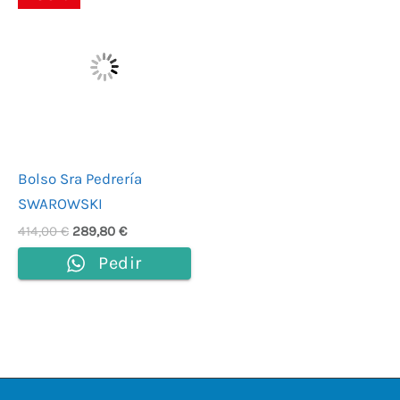
precio
precio
original
actual
era:
es:
414,00 €.
289,80 €.
Bolso Sra Pedrería
SWAROWSKI
414,00
€
289,80
€
Pedir