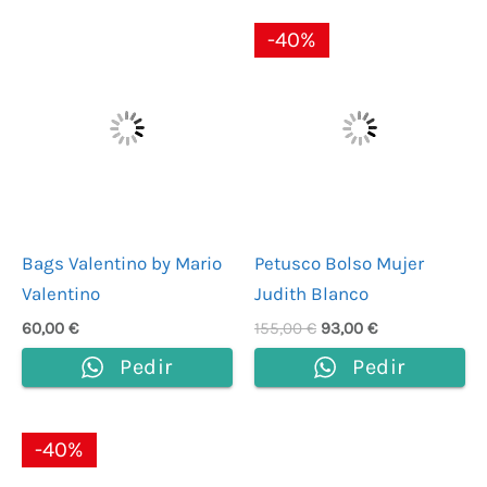
El
El
-40%
precio
precio
original
actual
era:
es:
155,00 €.
93,00 €.
Bags Valentino by Mario
Petusco Bolso Mujer
Valentino
Judith Blanco
60,00
€
155,00
€
93,00
€
Pedir
Pedir
El
El
-40%
precio
precio
original
actual