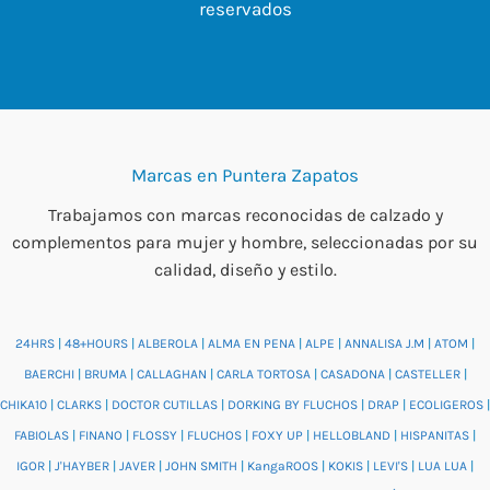
reservados
Marcas en Puntera Zapatos
Trabajamos con marcas reconocidas de calzado y
complementos para mujer y hombre, seleccionadas por su
calidad, diseño y estilo.
24HRS
|
48+HOURS
|
ALBEROLA
|
ALMA EN PENA
|
ALPE
|
ANNALISA J.M
|
ATOM
|
BAERCHI
|
BRUMA
|
CALLAGHAN
|
CARLA TORTOSA
|
CASADONA
|
CASTELLER
|
CHIKA10
|
CLARKS
|
DOCTOR CUTILLAS
|
DORKING BY FLUCHOS
|
DRAP
|
ECOLIGEROS
|
FABIOLAS
|
FINANO
|
FLOSSY
|
FLUCHOS
|
FOXY UP
|
HELLOBLAND
|
HISPANITAS
|
IGOR
|
J'HAYBER
|
JAVER
|
JOHN SMITH
|
KangaROOS
|
KOKIS
|
LEVI'S
|
LUA LUA
|