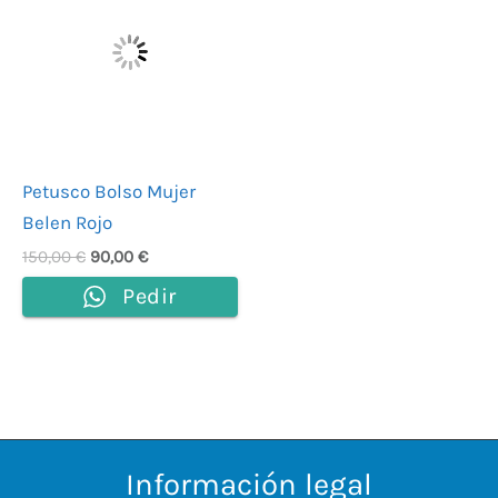
era:
es:
150,00 €.
90,00 €.
Petusco Bolso Mujer
Belen Rojo
150,00
€
90,00
€
Pedir
Información legal